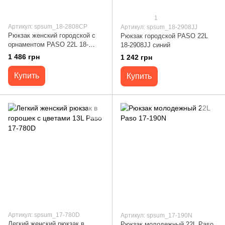
1
Артикул: spsum_18-2808CP
Артикул: spsum_18-2908JJ
Рюкзак женский городской с
Рюкзак городской PASO 22L
орнаментом PASO 22L 18-
18-2908JJ синий
2808CP фиолетовый
1 486 грн
1 242 грн
Купить
Купить
Артикул: spsum_17-780D
Артикул: spsum_17-190N
Легкий женский рюкзак в
Рюкзак молодежный 22L Paso