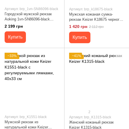
Артикул: brp_1vn-SN86096-black
Артикул: brp_k18675-black
Городской мужской рюкзак
Мужская кожаная сумка-
Aoking 1vn-SN86096-black
рюкзак Keizer K18675 черного
полиэстер 1680D 156" ноутбук
цвета с текстильной
2 199 грн
1 420 грн
2 112 грн
подкладкой
Купить
Купить
−33%
−41%
2
Артикул: brp_K1551-black
Артикул: brp_K1315-black
Мужской рюкзак из
Женский кожаный рюкзак
натуральной кожи Keizer
Keizer K1315-black