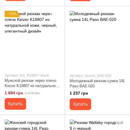
−29%
Артикул: brp_K18807-black
Артикул: spsum_BAE-020
Мужской рюкзак через плечо
Молодежный рюкзак-сумка 14L
Keizer K18807 из натуральной
Paso BAE-020
кожи, черный, элегантный
1 684 грн
1 237 грн
2 378 грн
дизайн
Купить
Купить