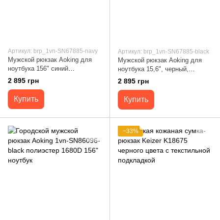
Артикул: brp_1vn-SN67885-navy
Артикул: brp_1vn-SN67885-black
Мужской рюкзак Aoking для
Мужской рюкзак Aoking для
ноутбука 156" синий
ноутбука 15,6", черный,
компактный и практичный
стильный и практичный 1vn-
2 895 грн
2 895 грн
Китай
SN67885
Купить
Купить
−33%