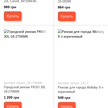
22L Corvet, BP2049-85
15-1818A
989 грн
864 грн
Купить
Купить
Артикул: spsum_18-2706MK
Артикул: spsum_141-2
Городской рюкзак PASO 30L
Рюкзак для города Wallaby 9 л
18-2706MK
коричневый
1 200 грн
549 грн
Купить
Купить