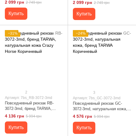
TARWA Черный
3026-3md бренд Tarwa Черный
2 099 грн
2 099 грн
2 749 грн
2 749 грн
Купить
Купить
−31%
−24%
2
3
Артикул: 7bs_RB-3072-3md
Артикул: 7bs_GC-3072-3md
Повседневный рюкзак RB-
Повседневный рюкзак GC-
3072-3md, бренд TARWA,
3072-3md, натуральная кожа,
натуральная кожа Crazy Horse
бренд TARWA Коричневый
4 136 грн
4 576 грн
5 994 грн
5 994 грн
Коричневый
Купить
Купить