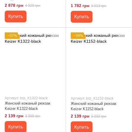
K1551-black с регулируемыми
2 878 грн
1 782 грн
4 320 грн
3 013 грн
лямками, 40x33 см
Купить
Купить
−37%
−34%
Артикул: brp_K1322-black
Артикул: brp_K1152-black
Женский кожаный рюкзак
Женский кожаный рюкзак
Keizer K1322-black
Keizer K1152-black
2 139 грн
2 139 грн
3 395 грн
3 232 грн
Купить
Купить