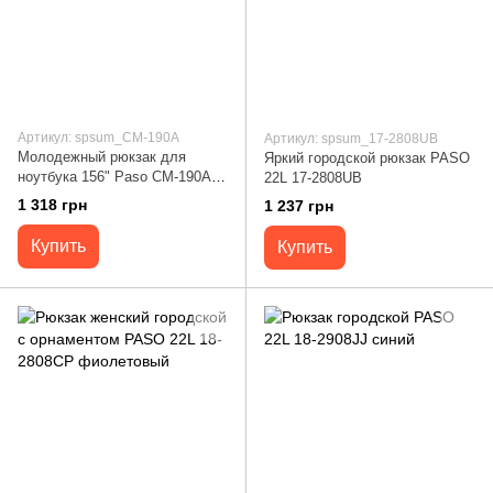
Артикул: spsum_CM-190A
Артикул: spsum_17-2808UB
Молодежный рюкзак для
Яркий городской рюкзак PASO
ноутбука 156" Paso CM-190A
22L 17-2808UB
25 л
1 318 грн
1 237 грн
Купить
Купить