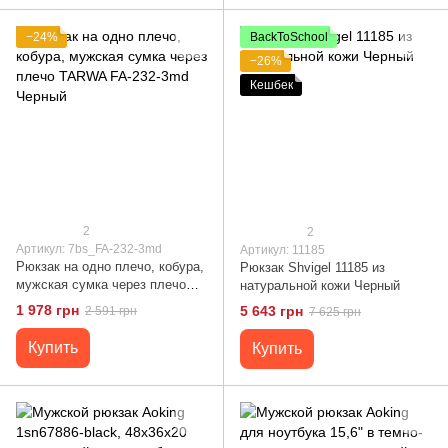
−24%
BackToSchool
−26%
Кешбек
2
2
Артикул: 7bs_FA-232-3md
Артикул: 11185
Рюкзак на одно плечо, кобура,
Рюкзак Shvigel 11185 из
мужская сумка через плечо
натуральной кожи Черный
TARWA FA-232-3md Черный
1 978 грн
5 643 грн
2 591 грн
7 625 грн
Купить
Купить