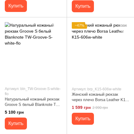
Купить
Купить
−47%
Артикул: bln_TW-Groove-S-white-
Артикул: brp_K15-606w-white
flo
Женский кожаный рюкзак
Натуральный кожаный рюкзак
через плечо Borsa Leather K15-
Groove S белый Blanknote TW-
606w-white
1 599 грн
2 990 грн
Groove-S-white-flo
5 100 грн
Купить
Купить