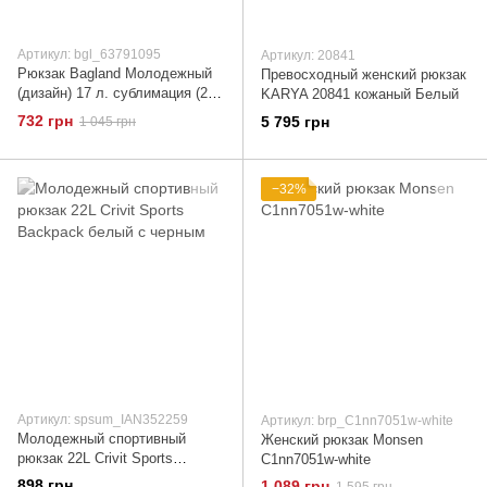
Артикул: bgl_63791095
Артикул: 20841
Рюкзак Bagland Молодежный
Превосходный женский рюкзак
(дизайн) 17 л. сублимация (28)
KARYA 20841 кожаный Белый
(00533664) 63791095
732 грн
5 795 грн
1 045 грн
−32%
Артикул: spsum_IAN352259
Артикул: brp_C1nn7051w-white
Молодежный спортивный
Женский рюкзак Monsen
рюкзак 22L Crivit Sports
C1nn7051w-white
Backpack белый с черным
898 грн
1 089 грн
1 595 грн