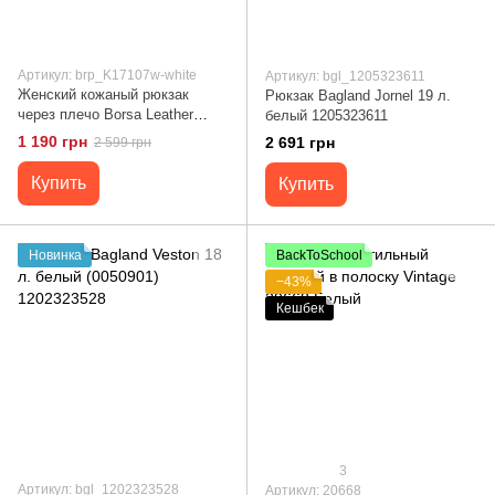
Артикул: brp_K17107w-white
Артикул: bgl_1205323611
Женский кожаный рюкзак
Рюкзак Bagland Jornel 19 л.
через плечо Borsa Leather
белый 1205323611
K17107w-white
1 190 грн
2 691 грн
2 599 грн
Купить
Купить
Новинка
BackToSchool
−43%
Кешбек
3
Артикул: bgl_1202323528
Артикул: 20668