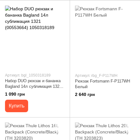
Артикул: bgl_1050318189
Артикул: rbg_F-P117WH
Набор DUO рюкзак и бананка
Рюкзак Fortsmann F-P117WH
Bagland 14л сублимация 1321
Белый
(00553664) 1050318189
1 090 грн
2 640 грн
Купить