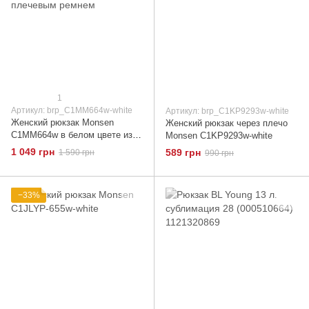
1
Артикул: brp_C1MM664w-white
Артикул: brp_C1KP9293w-white
Женский рюкзак Monsen
Женский рюкзак через плечо
C1MM664w в белом цвете из
Monsen C1KP9293w-white
экокожи с карманами и
1 049 грн
589 грн
1 590 грн
990 грн
плечевым ремнем
−33%