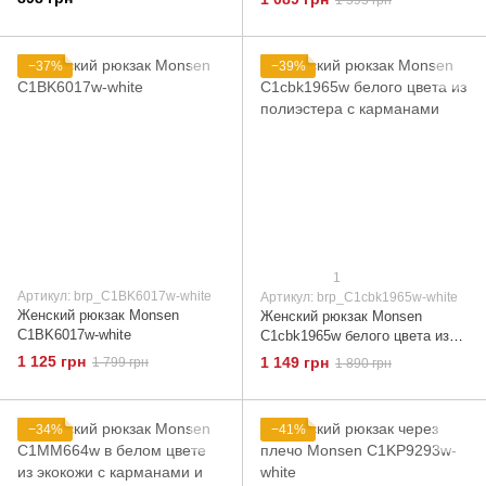
−37%
−39%
1
Артикул: brp_C1BK6017w-white
Артикул: brp_C1cbk1965w-white
Женский рюкзак Monsen
Женский рюкзак Monsen
C1BK6017w-white
C1cbk1965w белого цвета из
полиэстера с карманами
1 125 грн
1 149 грн
1 799 грн
1 890 грн
−34%
−41%