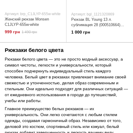
Артикул: brp_C1JLYP-655w-white
Артикул: bgl_1121320869
Женский рюкзак Monsen
Рюкзак BL Young 13 л.
C1JLYP-655w-white
сублимация 28 (000510664)
1121320869
999 грн
1 000 грн
1 490 грн
Рюкзаки белого цвета
Рюкзаки белого цвета — это не просто модный аксессуар, а
символ чистоты, легкости и универсальности, который
способен подчеркнуть индивидуальный стиль каждого
человека. Белый цвет в рюкзаках привлекает внимание своей
свежестью и утонченностью, делая образ современным и
стильным. Они идеально подходят для различных ситуаций —
от ежедневного использования в городе до путешествий,
учебы или работы.
Главное преимущество белых рюкзаков — их
универсальность. Они легко сочетаются с любым стилем
одежды, создавая гармоничный образ. Независимо от того,
деловой это костюм, спортивный стиль или кэжуал, белый
рюкзак добавит завершенность и легкость вашему виду.