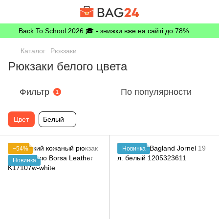
Back To School 2026 🎓 - знижки вже на сайті до 78%
Каталог
Рюкзаки
Рюкзаки белого цвета
Фильтр
По популярности
1
Цвет
Белый
−54%
Новинка
Новинка