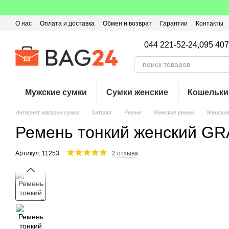
Перейти к основному контенту
О нас
Оплата и доставка
Обмен и возврат
Гарантии
Контакты
Пользовательское соглашение
Отзывы о магазине
Оферта
Кэ
044 221-52-24,
095 407
Мужские сумки
Сумки женские
Кошельки
Интернет магазин сумок
Каталог
Ремни
Женские ремни
Женски
Ремень тонкий женский G
Артикул: 11253
2 отзыва