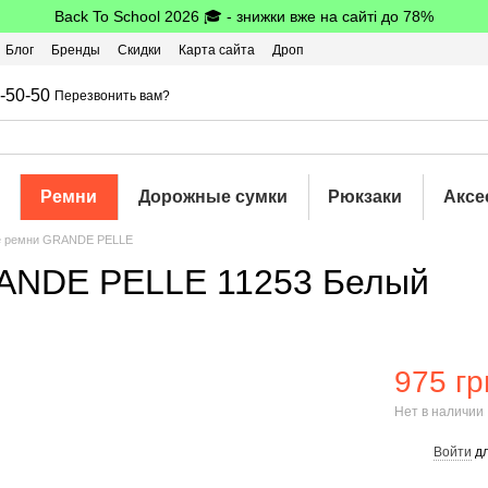
Back To School 2026 🎓 - знижки вже на сайті до 78%
Блог
Бренды
Скидки
Карта сайта
Дроп
шбэк
-50-50
Перезвонить вам?
Ремни
Дорожные сумки
Рюкзаки
Аксе
е ремни GRANDE PELLE
RANDE PELLE 11253 Белый
975 гр
Нет в наличии
Войти
дл
%