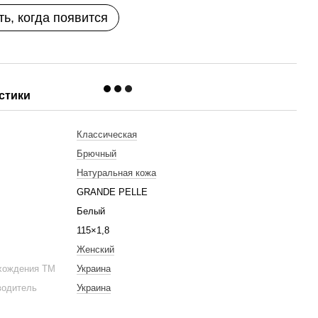
ь, когда появится
стики
Классическая
Брючный
Натуральная кожа
GRANDE PELLE
Белый
115×1,8
Женский
хождения ТМ
Украина
водитель
Украина