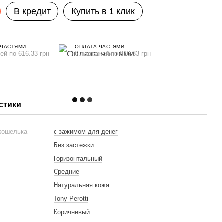
В кредит
Купить в 1 клик
 ЧАСТЯМИ
ОПЛАТА ЧАСТЯМИ
ей по 616.33 грн
6 платежей по 616.33 грн
стики
 кошелька
с зажимом для денег
Без застежки
Горизонтальный
Средние
Натуральная кожа
Tony Perotti
Коричневый