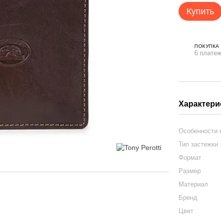
Купить
ПОКУПКА
6 платеж
Характери
Особенности
Тип застежки
Формат
Размер
Материал
Бренд
Цвет