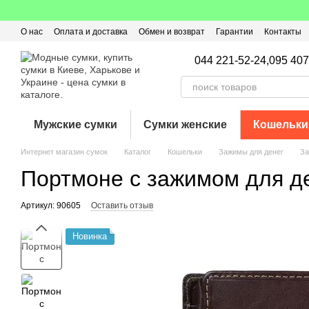
Перейти к основному контенту
О нас
Оплата и доставка
Обмен и возврат
Гарантии
Контакты
Пользовательское соглашение
Отзывы о магазине
Оферта
Кэ
044 221-52-24,
095 407
Мужские сумки
Сумки женские
Кошельки
Интернет магазин сумок
Каталог
Кошельки
Зажимы для денег
За
Портмоне с зажимом для ден
Артикул: 90605
Оставить отзыв
Новинка