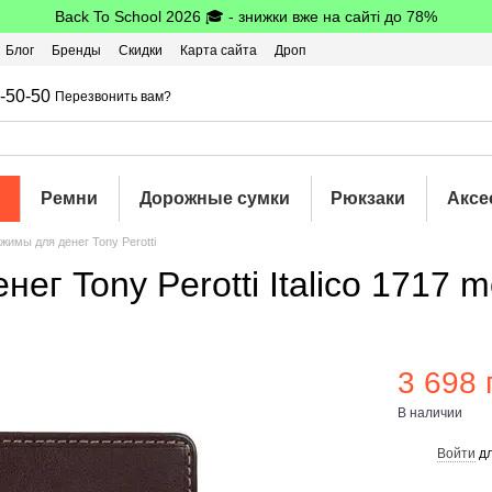
Back To School 2026 🎓 - знижки вже на сайті до 78%
Блог
Бренды
Скидки
Карта сайта
Дроп
шбэк
-50-50
Перезвонить вам?
Ремни
Дорожные сумки
Рюкзаки
Аксе
жимы для денег Tony Perotti
ег Tony Perotti Italico 1717 
3 698 
В наличии
Войти
дл
%