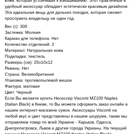
кожи, которая устойчивая к изнашиванию. Этот практичный и
удобный аксессуар обладает эстетически красивым дизайном.
Эта идеальная вещь для дальних поездок, которая сможет
прослужить владельцу не один год.
Вес (г): 300
Застежка: Молния
Карман для телефона: Нет
Количество отделений: 2
Материал: Натуральная кожа
Подкладка: текстиль
Размеры (см): 25х10х12
Ремень: Нет
Страна: Великобритания
Упаковка: противопылевой мешок
Фактура: матовая
Цвет: Черный
Если Вы желаете купить Несессер Visconti MZ100 Naples
(Italian Black) в Киеве, то Вы можете оформить заказ онлайн в
нашем интернет-магазине сумок. Аксессуары Visconti на
любой вкус и цвет представлены в нашем шоуруме, также мы
отправляем товар по всей Украине - Харьков, Одесса,
Днепропетровск, Львов и другие города Укрианы. На текущий
момент Несессер Visconti MZ100 Naples (Italian Black)