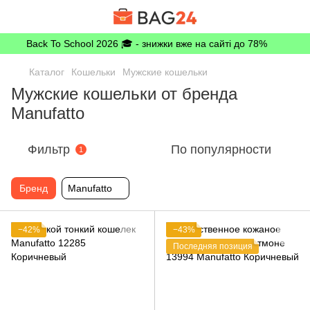
Back To School 2026 🎓 - знижки вже на сайті до 78%
Каталог
Кошельки
Мужские кошельки
Мужские кошельки от бренда
Manufatto
Фильтр
По популярности
1
Бренд
Manufatto
−42%
−43%
Последняя позиция