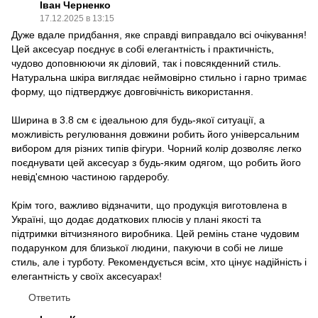
Іван Черненко
17.12.2025 в 13:15
Дуже вдале придбання, яке справді виправдало всі очікування!
Цей аксесуар поєднує в собі елегантність і практичність,
чудово доповнюючи як діловий, так і повсякденний стиль.
Натуральна шкіра виглядає неймовірно стильно і гарно тримає
форму, що підтверджує довговічність використання.
Ширина в 3.8 см є ідеальною для будь-якої ситуації, а
можливість регулювання довжини робить його універсальним
вибором для різних типів фігури. Чорний колір дозволяє легко
поєднувати цей аксесуар з будь-яким одягом, що робить його
невід'ємною частиною гардеробу.
Крім того, важливо відзначити, що продукція виготовлена в
Україні, що додає додаткових плюсів у плані якості та
підтримки вітчизняного виробника. Цей ремінь стане чудовим
подарунком для близької людини, пакуючи в собі не лише
стиль, але і турботу. Рекомендується всім, хто цінує надійність і
елегантність у своїх аксесуарах!
Ответить