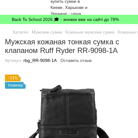
Back To School 2026 🎓 - знижки вже на сайті до 78%
Каталог
Мужские сумки
Кожаные мужские сумки
Кожаные м
Мужская кожаная тонкая сумка с
клапаном Ruff Ryder RR-9098-1A
Артикул:
rbg_RR-9098-1A
Оставить отзыв
−21%
Новинка