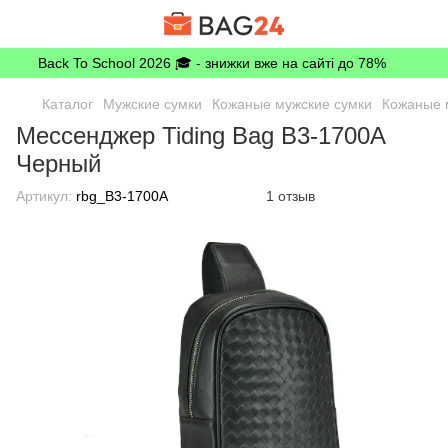
Back To School 2026 🎓 - знижки вже на сайті до 78%
Каталог
Мужские сумки
Кожаные мужские сумки
Кожаные 
Мессенджер Tiding Bag B3-1700A
Черный
Артикул:
rbg_B3-1700A
1 отзыв