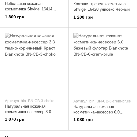
Небольшая кожаная
Кожаная тревел-косметичка
косметичка Shvigel 16414
Shvigel 16420 унисекс Черный
Коричневый
1 800 грн
1 200 грн
Артикул: bln_BN-CB-3-choko
Артикул: bln_BN-CB-6-crem-brule
Натуральная кожаная
Натуральная кожаная
косметичка-несессер 3.0
косметичка-несессер 6.0
темно-коричневый Краст
бежевый флотар Blanknote BN-
1 070 грн
1 080 грн
Blanknote BN-CB-3-choko
CB-6-crem-brule