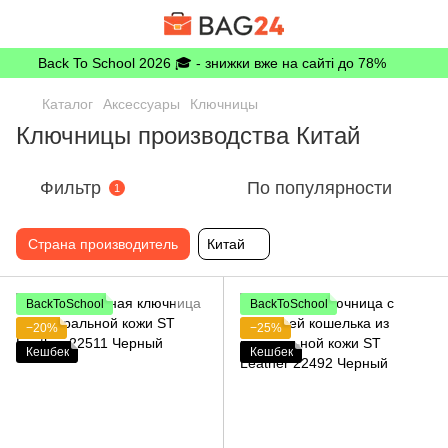
Back To School 2026 🎓 - знижки вже на сайті до 78%
Каталог
Аксессуары
Ключницы
Ключницы производства Китай
Фильтр
По популярности
1
Страна производитель
Китай
BackToSchool
BackToSchool
−20%
−25%
Кешбек
Кешбек