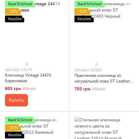
BackToSchool
BackToSchool
−33%
−25%
Кешбек
Кешбек
3
4
Артикул: 14474
Артикул: 22483
Ключница Vintage 14474
Практичная ключница из
Коричневая
натуральной кожи ST Leather
22483 Черный
603 грн
703 грн
900 грн
938 грн
Купить
BackToSchool
−20%
Кешбек