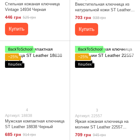
Стильная кожаная ключница
Вместительная ключница из
Vintage 14934 Черная
натуральной кожи ST Leather
22477 Черный
446 грн
703 грн
525 грн
938 грн
Купить
Купить
BackToSchool
BackToSchool
−25%
−25%
Кешбек
Кешбек
4
3
Артикул: 18838
Артикул: 22557
Мужская компактная ключница
Яркая кожаная ключница на
ST Leather 18838 Черный
молнии ST Leather 22557
Красный
685 грн
709 грн
914 грн
945 грн