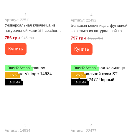
2
4
Артикул: 22511
Артикул: 22492
Универсальная ключница из
Большая ключница с функцией
натуральной кожи ST Leather
кошелька из натуральной кожи
22511 Черный
ST Leather 22492 Черный
756 грн
797 грн
945 грн
1 063 грн
Купить
Купить
BackToSchool
BackToSchool
−15%
−25%
Кешбек
Кешбек
5
4
Артикул: 14934
Артикул: 22477