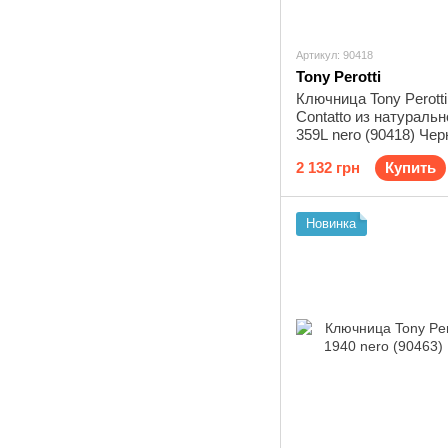
Артикул: 90418
Tony Perotti
Ключница Tony Perott
Contatto из натураль
359L nero (90418) Чер
2 132 грн
Купить
Новинка