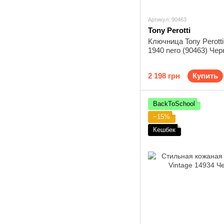
Артикул: 90463
Tony Perotti
Ключница Tony Perotti 
1940 nero (90463) Чер
2 198 грн
Купить
BackToSchool
−15%
Кешбек