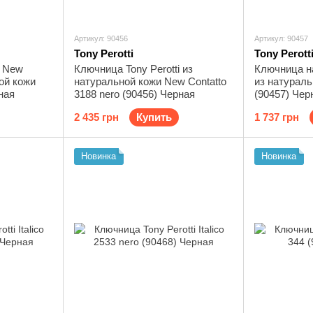
Артикул: 90456
Артикул: 90457
Tony Perotti
Tony Perott
i New
Ключница Tony Perotti из
Ключница на
ной кожи
натуральной кожи New Contatto
из натуральн
ная
3188 nero (90456) Черная
(90457) Чер
2 435 грн
Купить
1 737 грн
Новинка
Новинка