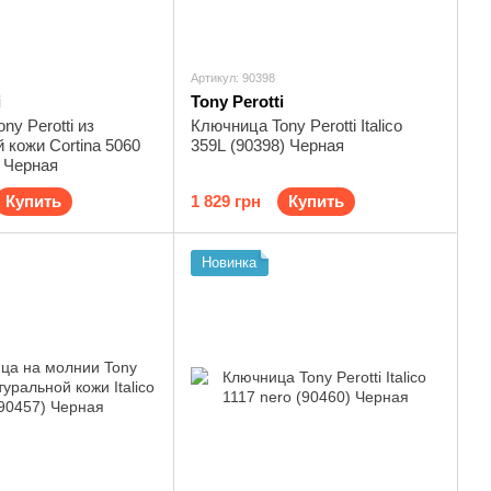
Артикул: 90398
i
Tony Perotti
ny Perotti из
Ключница Tony Perotti Italico
 кожи Cortina 5060
359L (90398) Черная
) Черная
Купить
1 829 грн
Купить
Новинка