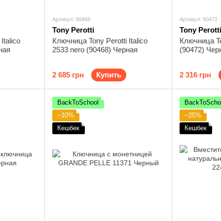
Артикул: 90468
Артикул: 90472
Tony Perotti
Tony Perott
Italico
Ключница Tony Perotti Italico
Ключница Ton
ная
2533 nero (90468) Черная
(90472) Чер
2 685 грн
Купить
2 316 грн
BackToSchool
BackToScho
−10%
−25%
Кешбек
Кешбек