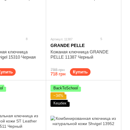
8
5
Артикул: 11387
GRANDE PELLE
ная ключница
Кожаная ключница GRANDE
igel 15310 Черная
PELLE 11387 Черный
798 грн
Купить
Купить
718 грн
ol
BackToSchool
−34%
Кешбек