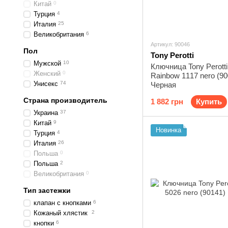
Китай
0
Турция
4
Италия
25
Великобритания
6
Артикул: 90046
Пол
Tony Perotti
Мужской
10
Ключница Tony Perott
Женский
0
Rainbow 1117 nero (90
Унисекс
74
Черная
Страна производитель
1 882 грн
Купить
Украина
37
Китай
9
Новинка
Турция
4
Италия
26
Польша
0
Польша
2
Великобритания
0
Тип застежки
клапан с кнопками
6
Кожаный хлястик
2
кнопки
6