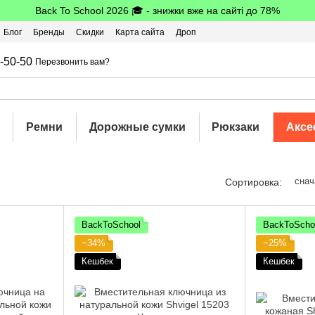
Back To School 2026 🎓 - знижки вже на сайті до 78%
Блог
Бренды
Скидки
Карта сайта
Дроп
шбэк
-50-50
Перезвонить вам?
Ремни
Дорожные сумки
Рюкзаки
Аксе
снач
Сортировка:
BackToSchool
BackToScho
−34%
−25%
Кешбек
Кешбек