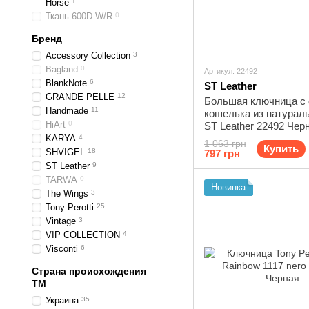
Horse
1
Ткань 600D W/R
0
Бренд
Accessory Collection
3
Bagland
0
Артикул: 22492
BlankNote
6
ST Leather
GRANDE PELLE
12
Большая ключница с
Handmade
11
кошелька из натурал
HiArt
0
ST Leather 22492 Чер
KARYA
4
1 063 грн
Купить
SHVIGEL
18
797 грн
ST Leather
9
TARWA
0
Новинка
The Wings
3
Tony Perotti
25
Vintage
3
VIP COLLECTION
4
Visconti
6
Страна происхождения
ТМ
Украина
35