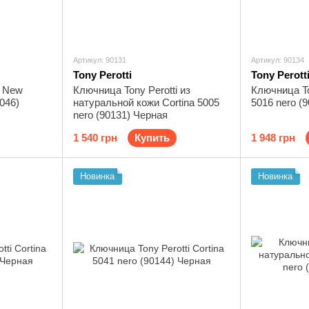
Артикул: 90131
Артикул: 90134
Tony Perotti
Tony Perott
i New
Ключница Tony Perotti из
Ключница Ton
046)
натуральной кожи Cortina 5005
5016 nero (
nero (90131) Черная
1 540 грн
Купить
1 948 грн
Новинка
Новинка