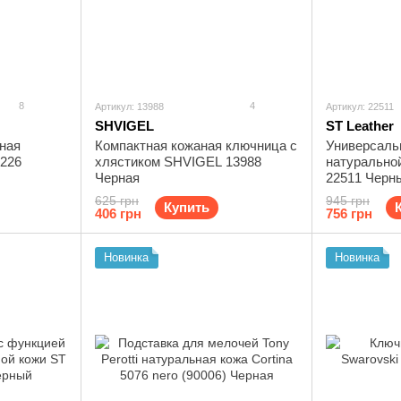
8
4
Артикул: 13988
Артикул: 22511
SHVIGEL
ST Leather
Компактная кожаная ключница с
Универсаль
226
хлястиком SHVIGEL 13988
натуральной
Черная
22511 Черн
625 грн
945 грн
Купить
406 грн
756 грн
Новинка
Новинка