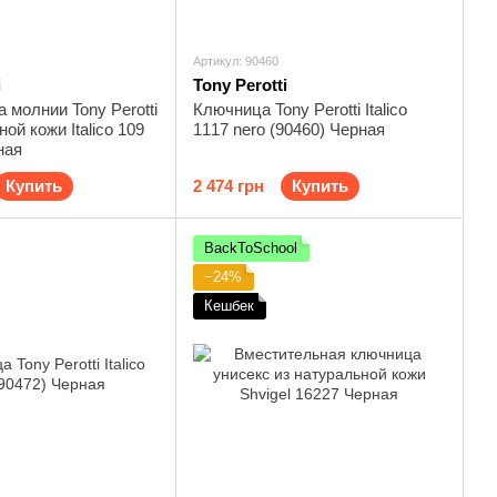
Артикул: 90460
i
Tony Perotti
 молнии Tony Perotti
Ключница Tony Perotti Italico
ой кожи Italico 109
1117 nero (90460) Черная
ная
Купить
2 474 грн
Купить
BackToSchool
−24%
Кешбек