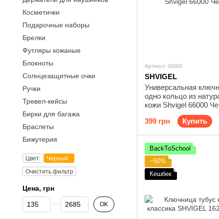
Косметички
Подарочные наборы
Брелки
Футляры кожаные
Блокноты
Артикул: 66000
Солнцезащитные очки
SHVIGEL
Универсальная ключн
Ручки
одно кольцо из натур
Тревел-кейсы
кожи Shvigel 66000 Ч
Бирки для багажа
399 грн
Купить
Браслеты
Бижутерия
BackToSchool
Цвет:
Черный
−50%
Очистить фильтр
Кешбек
Цена, грн
От Цена, грн
До Цена, грн
OK