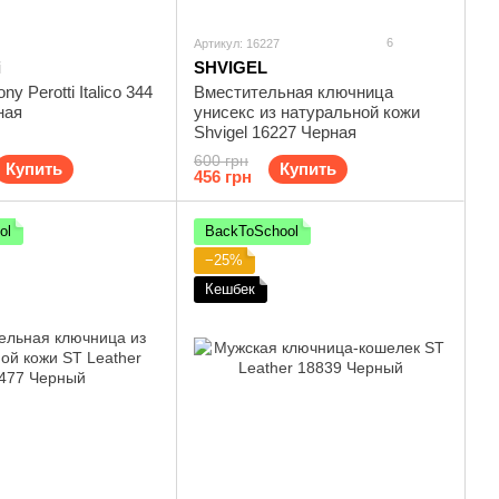
6
Артикул: 16227
i
SHVIGEL
y Perotti Italico 344
Вместительная ключница
ная
унисекс из натуральной кожи
Shvigel 16227 Черная
600 грн
Купить
Купить
456 грн
ol
BackToSchool
−25%
Кешбек