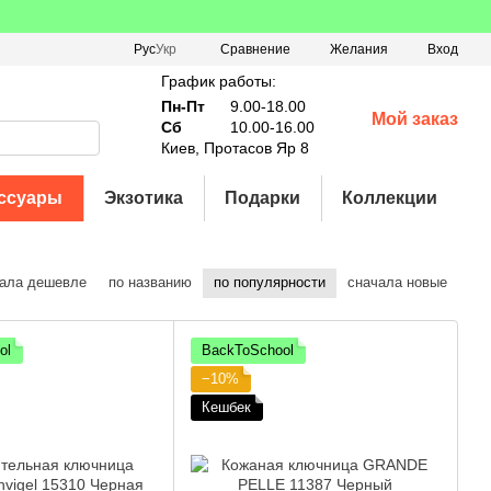
Сравнение
Рус
Укр
Желания
Вход
График работы:
Пн-Пт
9.00-18.00
Мой заказ
Сб
10.00-16.00
Киев, Протасов Яр 8
ссуары
Экзотика
Подарки
Коллекции
ала дешевле
по названию
по популярности
сначала новые
ol
BackToSchool
−10%
Кешбек