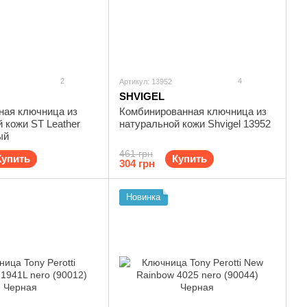
2
4
Артикул: 13952
SHVIGEL
ная ключница из
Комбинированная ключница из
 кожи ST Leather
натуральной кожи Shvigel 13952
ый
461 грн
Купить
Купить
304 грн
Новинка