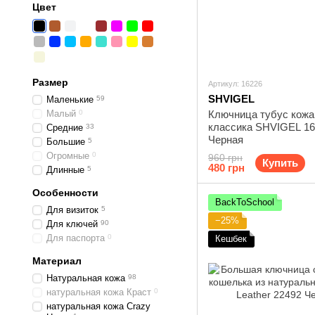
Цвет
Размер
Артикул: 16226
SHVIGEL
Маленькие
59
Малый
0
Ключница тубус кожаная
классика SHVIGEL 16
Средние
33
Черная
Большие
5
Огромные
0
960 грн
Купить
480 грн
Длинные
5
Особенности
BackToSchool
Для визиток
5
−25%
Для ключей
90
Для паспорта
0
Кешбек
Материал
Натуральная кожа
98
натуральная кожа Краст
0
натуральная кожа Crazy