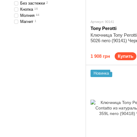
Без застежки
2
Кнопка
16
Молния
44
Магнит
1
Артикул: 90141
Tony Perotti
Ключница Tony Perotti
5026 nero (90141) Чер
1 908 грн
Купить
Новинка