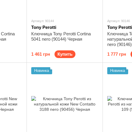
Артикул: 90144
Артикул: 90146
Tony Perotti
Tony Perott
 Cortina
Ключница Tony Perotti Cortina
Ключница To
ная
5041 nero (90144) Черная
натуральной
nero (90146
1 461 грн
Купить
1 777 грн
Новинка
Новинка