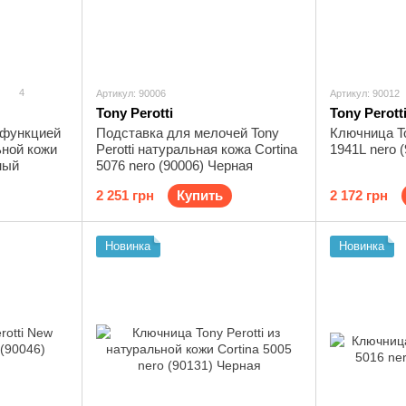
4
Артикул: 90006
Артикул: 90012
Tony Perotti
Tony Perott
 функцией
Подставка для мелочей Tony
Ключница To
ьной кожи
Perotti натуральная кожа Cortina
1941L nero 
ный
5076 nero (90006) Черная
2 251 грн
Купить
2 172 грн
Новинка
Новинка