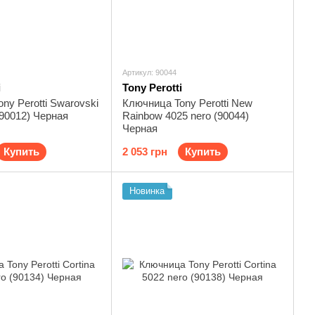
Артикул: 90044
i
Tony Perotti
ny Perotti Swarovski
Ключница Tony Perotti New
(90012) Черная
Rainbow 4025 nero (90044)
Черная
Купить
2 053 грн
Купить
Новинка