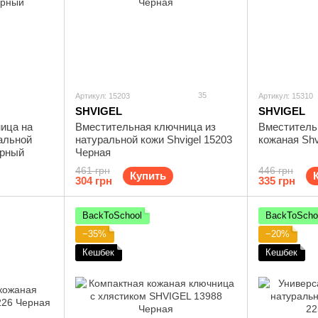
35
Артикул: 15203
Артикул: 15310
SHVIGEL
SHVIGEL
ица на
Вместительная ключница из
Вместитель
альной
натуральной кожи Shvigel 15203
кожаная Shv
ерный
Черная
461 грн
446 грн
Купить
304 грн
335 грн
BackToSchool
BackToScho
−35%
−20%
Кешбек
Кешбек