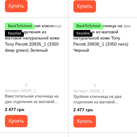
коричневый
Купить
Купить
BackToSchool
BackToSchool
Кешбек
Кешбек
2
2
Артикул: 20835_1
Артикул: 20836_1
Вместительная ключница на
Удобная ключница на два
два отделения из матовой
отделения из матовой
натуральной кожи Tony Perotti
натуральной кожи Tony Perotti
2 477 грн
2 477 грн
20835_1 (3350 deep green)
20836_1 (3350 nero) Черный
Зеленый
Купить
Купить