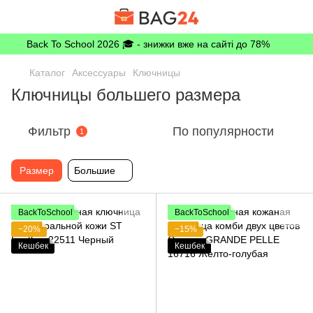
Back To School 2026 🎓 - знижки вже на сайті до 78%
Каталог
Аксессуары
Ключницы
Ключницы большего размера
Фильтр
По популярности
1
Размер
Большие
BackToSchool
BackToSchool
−20%
−15%
Кешбек
Кешбек