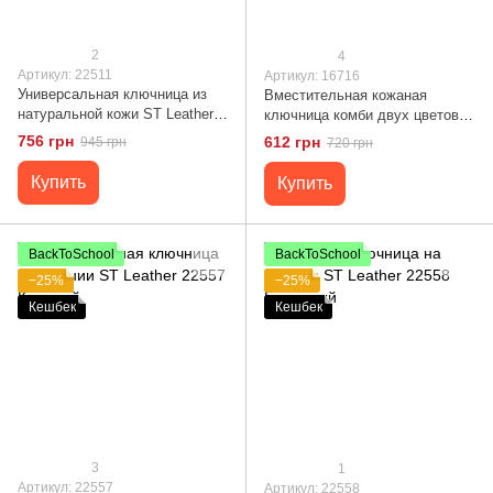
2
4
Артикул: 22511
Артикул: 16716
Универсальная ключница из
Вместительная кожаная
натуральной кожи ST Leather
ключница комби двух цветов
22511 Черный
Сердце GRANDE PELLE 16716
756 грн
612 грн
945 грн
720 грн
Желто-голубая
Купить
Купить
BackToSchool
BackToSchool
−25%
−25%
Кешбек
Кешбек
3
1
Артикул: 22557
Артикул: 22558