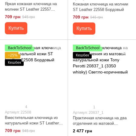
Яркая кожаная ключница на
Кожаная ключница на молнии
молнии ST Leather 22557
ST Leather 22558 Бордовый
Красный
709 грн
709 грн
945 грн
945 грн
Купить
Купить
BackToSchool
BackToSchool
−25%
Кешбек
Кешбек
4
1
Артикул: 22508
Артикул: 20837_1
Вместительная ключница из
Практичная ключница на два
натуральной кожи ST Leather
отделения из матовой
22508 Бордовый
натуральной кожи Tony Perotti
709 грн
2 477 грн
945 грн
20837_1 (3350 whisky) Светло-