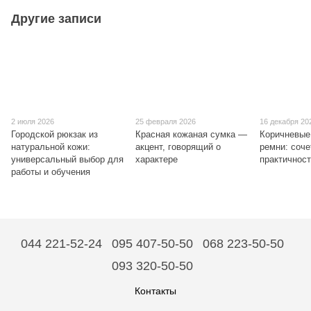
Другие записи
2 июля 2026
25 февраля 2026
16 декабря 20
Городской рюкзак из
Красная кожаная сумка —
Коричневые
натуральной кожи:
акцент, говорящий о
ремни: соче
универсальный выбор для
характере
практичнос
работы и обучения
044 221-52-24
095 407-50-50
068 223-50-50
093 320-50-50
Контакты