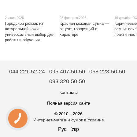
2 июля 2026
25 февраля 2026
16 декабря 20
Городской рюкзак из
Красная кожаная сумка —
Коричневые
натуральной кожи:
акцент, говорящий о
ремни: соче
универсальный выбор для
характере
практичнос
работы и обучения
044 221-52-24
095 407-50-50
068 223-50-50
093 320-50-50
Контакты
Полная версия сайта
© 2010—2026
Интернет-магазин сумок в Украине
Рус
Укр