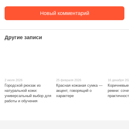
Новый комментарий
Другие записи
2 июля 2026
25 февраля 2026
16 декабря 20
Городской рюкзак из
Красная кожаная сумка —
Коричневые
натуральной кожи:
акцент, говорящий о
ремни: соче
универсальный выбор для
характере
практичнос
работы и обучения