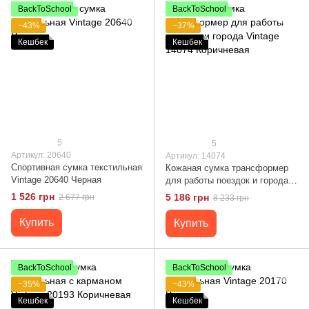
BackToSchool
BackToSchool
−43%
−37%
Кешбек
Кешбек
5
5
Артикул: 20640
Артикул: 14074
Спортивная сумка текстильная
Кожаная сумка трансформер
Vintage 20640 Черная
для работы поездок и города
Vintage 14074 Коричневая
1 526 грн
5 186 грн
2 677 грн
8 233 грн
Купить
Купить
BackToSchool
BackToSchool
−35%
−43%
Кешбек
Кешбек