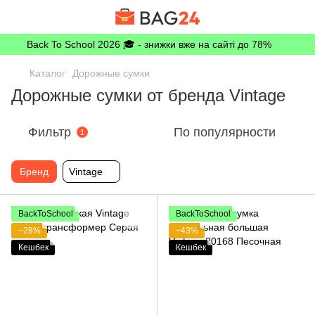
Back To School 2026 🎓 - знижки вже на сайті до 78%
Каталог
Дорожные сумки
Дорожные сумки от бренда Vintage
Фильтр
По популярности
1
Бренд
Vintage
BackToSchool
BackToSchool
−28%
−43%
Кешбек
Кешбек