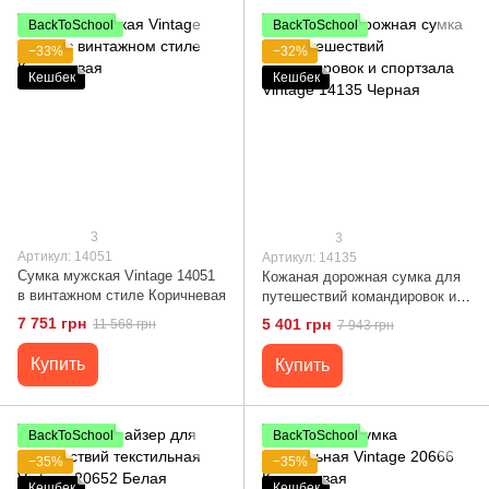
BackToSchool
BackToSchool
−33%
−32%
Кешбек
Кешбек
3
3
Артикул: 14051
Артикул: 14135
Сумка мужская Vintage 14051
Кожаная дорожная сумка для
в винтажном стиле Коричневая
путешествий командировок и
спортзала Vintage 14135
7 751 грн
5 401 грн
11 568 грн
7 943 грн
Черная
Купить
Купить
BackToSchool
BackToSchool
−35%
−35%
Кешбек
Кешбек