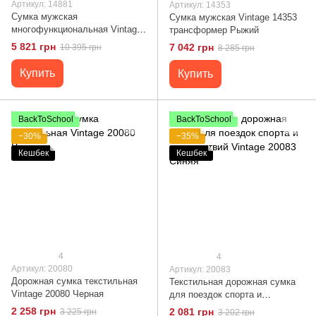
Артикул: 14881
Артикул: 14353
Сумка мужская
Сумка мужская Vintage 14353
многофункциональная Vintage
трансформер Рыжий
14881 Коричневая
5 821 грн
7 042 грн
10 395 грн
8 285 грн
Купить
Купить
BackToSchool
BackToSchool
−30%
−35%
Кешбек
Кешбек
4
4
Артикул: 20080
Артикул: 20083
Дорожная сумка текстильная
Текстильная дорожная сумка
Vintage 20080 Черная
для поездок спорта и
путешествий Vintage 20083
2 258 грн
2 081 грн
3 225 грн
3 202 грн