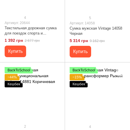
4
5
Артикул: 20644
Артикул: 14058
Текстильная дорожная сумка
Сумка мужская Vintage 14058
для поездок спорта и
Черная
путешествий Vintage 20644
1 392 грн
5 314 грн
2 677 грн
9 162 грн
Синяя
Купить
Купить
BackToSchool
BackToSchool
−44%
−15%
Кешбек
Кешбек
2
4