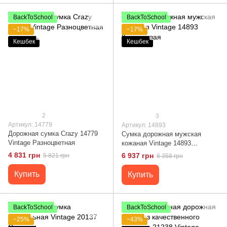
BackToSchool
BackToSchool
−17%
−17%
Кешбек
Кешбек
2
3
Артикул: 14779
Артикул: 14893
Дорожная сумка Crazy 14779
Сумка дорожная мужская
Vintage Разноцветная
кожаная Vintage 14893
Коричневая
4 831 грн
6 937 грн
5 821 грн
8 358 грн
Купить
Купить
BackToSchool
BackToSchool
−25%
−43%