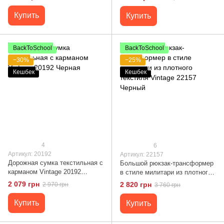
Синяя
Купить
Купить
BackToSchool
BackToSchool
−30%
−25%
Кешбек
Кешбек
4
6
Артикул: 20192
Артикул: 22157
Дорожная сумка текстильная с
Большой рюкзак-трансформер
карманом Vintage 20192
в стиле милитари из плотного
Черная
текстиля Vintage 22157 Черный
2 079 грн
2 820 грн
2 970 грн
3 760 грн
Купить
Купить