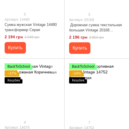
5
5
Артикул: 14480
Артикул: 20168
Сумка мужская Vintage 14480
Дорожная сумка текстильная
трансформер Серая
большая Vintage 20168
Песочная
2 194 грн
2 196 грн
3 048 грн
3 853 грн
Купить
Купить
BackToSchool
BackToSchool
−37%
−24%
Кешбек
Кешбек
4
7
Артикул: 14075
Артикул: 14752