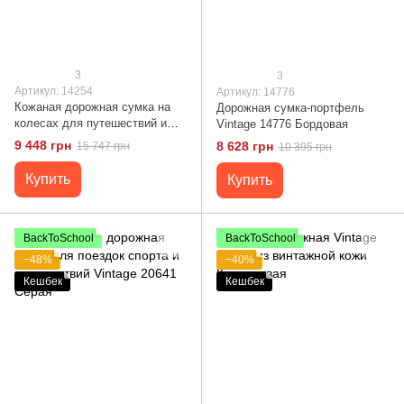
3
3
Артикул: 14254
Артикул: 14776
Кожаная дорожная сумка на
Дорожная сумка-портфель
колесах для путешествий и
Vintage 14776 Бордовая
командировок Vintage 14254
9 448 грн
8 628 грн
15 747 грн
10 395 грн
Коричневая
Купить
Купить
BackToSchool
BackToSchool
−48%
−40%
Кешбек
Кешбек