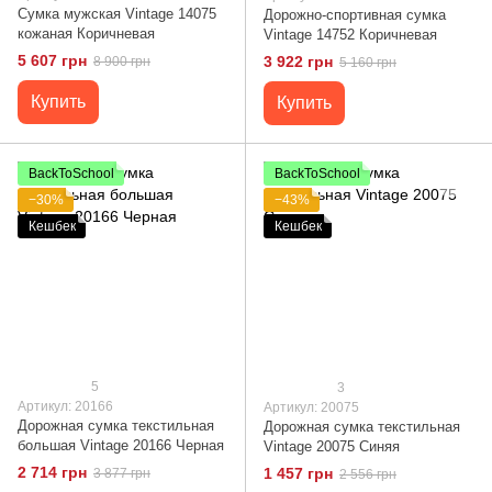
Сумка мужская Vintage 14075
Дорожно-спортивная сумка
кожаная Коричневая
Vintage 14752 Коричневая
5 607 грн
3 922 грн
8 900 грн
5 160 грн
Купить
Купить
BackToSchool
BackToSchool
−30%
−43%
Кешбек
Кешбек
5
3
Артикул: 20166
Артикул: 20075
Дорожная сумка текстильная
Дорожная сумка текстильная
большая Vintage 20166 Черная
Vintage 20075 Синяя
2 714 грн
1 457 грн
3 877 грн
2 556 грн