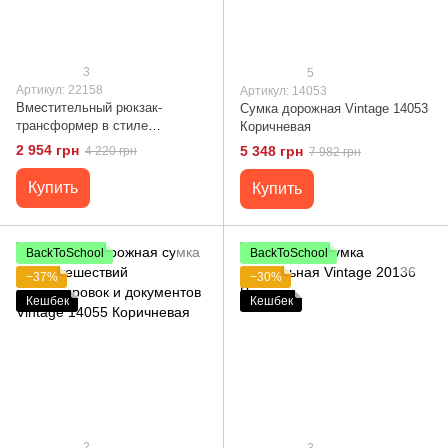
3
5
Артикул: 22158
Артикул: 14053
Вместительный рюкзак-
Сумка дорожная Vintage 14053
трансформер в стиле
Коричневая
милитари из плотного текстиля
2 954 грн
5 348 грн
4 220 грн
7 982 грн
Vintage 22158 Оливковый
Купить
Купить
BackToSchool
BackToSchool
−37%
−30%
Кешбек
Кешбек
2
3