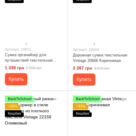
4
4
Артикул: 20652
Артикул: 20666
Сумка органайзер для
Дорожная сумка текстильная
путешествий текстильная
Vintage 20666 Коричневая
Vintage 20652 Белая
1 338 грн
2 287 грн
2 058 грн
3 519 грн
Купить
Купить
BackToSchool
BackToSchool
−30%
−33%
Кешбек
Кешбек