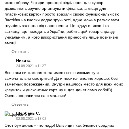
якого образу. Чотири просторі відділення для купюр
дозволяють зручно організувати фінанси, а місця для
пластикових карток просто вразили своєю функціональністю.
Застібка на кнопки додає зручності, адже можна регулювати
гнучкість залежно від наповнення. Це відчуття якості та
затишку, що походить з України, робить цей товар справді
унікальним, а його використання приносить лише позитивні
емоції.
Ответить
Никита
24.09.2021 в 11:27
Все-таки винтажная кожа имеет свою изюминку и
замечательно смотрится! Да и носится вполне хорошо, без
заметных повреждений. Внутри нашлось место для всех моих
кредиток и дисконтных карт, ну и для денег само собой))
Очень понравился ваш магазин!
Ответить
Щербань С.
02.08.2021 в 18:02
Этот бумажник – что надо! Выглядит, как блокнот средних