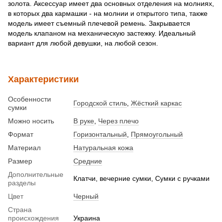
золота. Аксессуар имеет два основных отделения на молниях,
в которых два кармашки - на молнии и открытого типа, также
модель имеет съемный плечевой ремень. Закрывается
модель клапаном на механическую застежку. Идеальный
вариант для любой девушки, на любой сезон.
Характеристики
Особенности
Городской стиль
,
Жёсткий каркас
сумки
Можно носить
В руке
,
Через плечо
Формат
Горизонтальный
,
Прямоугольный
Материал
Натуральная кожа
Размер
Средние
Дополнительные
Клатчи, вечерние сумки, Сумки с ручками
разделы
Цвет
Черный
Страна
происхождения
Украина