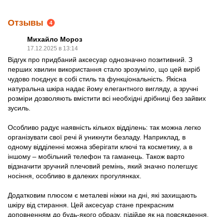
Отзывы
4
Михайло Мороз
17.12.2025 в 13:14
Відгук про придбаний аксесуар однозначно позитивний. З
перших хвилин використання стало зрозуміло, що цей виріб
чудово поєднує в собі стиль та функціональність. Якісна
натуральна шкіра надає йому елегантного вигляду, а зручні
розміри дозволяють вмістити всі необхідні дрібниці без зайвих
зусиль.
Особливо радує наявність кількох відділень: так можна легко
організувати свої речі й уникнути безладу. Наприклад, в
одному відділенні можна зберігати ключі та косметику, а в
іншому – мобільний телефон та гаманець. Також варто
відзначити зручний плечовий ремінь, який значно полегшує
носіння, особливо в далеких прогулянках.
Додатковим плюсом є металеві ніжки на дні, які захищають
шкіру від стирання. Цей аксесуар стане прекрасним
доповненням до будь-якого образу, підійде як на повсякдення,