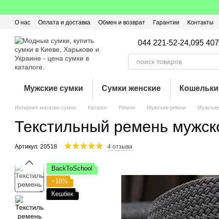
Перейти к основному контенту
О нас
Оплата и доставка
Обмен и возврат
Гарантии
Контакты
Пользовательское соглашение
Отзывы о магазине
Оферта
Кэ
044 221-52-24,
095 407
Мужские сумки
Сумки женские
Кошельки
Интернет магазин сумок
Каталог
Ремни
Мужские ремни
Мужские
Текстильный ремень мужско
Артикул: 20518
4 отзыва
BackToSchool
−18%
Кешбек