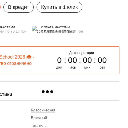
В кредит
Купить в 1 клик
 ЧАСТЯМИ
ОПЛАТА ЧАСТЯМИ
ей по 75.17 грн
6 платежей по 75.17 грн
До конца акции
School 2026 🎓 -
0
00
00
00
тво ограничено
дни
часы
мин
сек
стики
Классическая
Брючный
Текстиль