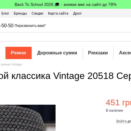
Back To School 2026 🎓 - знижки вже на сайті до 78%
Блог
Бренды
Скидки
Карта сайта
Дроп
шбэк
-50-50
Перезвонить вам?
Ремни
Дорожные сумки
Рюкзаки
Аксе
 ремни Vintage
й классика Vintage 20518 С
451 гр
В наличии
Войти
дл
%