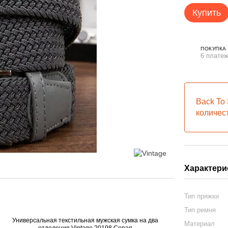
Купить
ПОКУПКА
6 платеж
Back To 
количес
Характери
Тип пряжки
Тип ремня
Материал