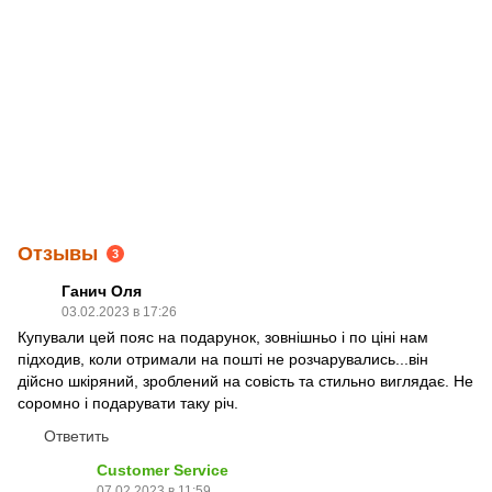
Отзывы
3
Ганич Оля
03.02.2023 в 17:26
Купували цей пояс на подарунок, зовнішньо і по ціні нам
підходив, коли отримали на пошті не розчарувались...він
дійсно шкіряний, зроблений на совість та стильно виглядає. Не
соромно і подарувати таку річ.
Ответить
Customer Service
07.02.2023 в 11:59