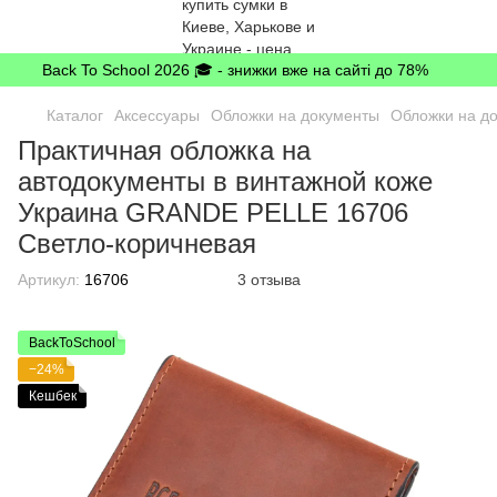
Back To School 2026 🎓 - знижки вже на сайті до 78%
Каталог
Аксессуары
Обложки на документы
Обложки на д
Практичная обложка на
автодокументы в винтажной коже
Украина GRANDE PELLE 16706
Светло-коричневая
Артикул:
16706
3 отзыва
BackToSchool
−24%
Кешбек