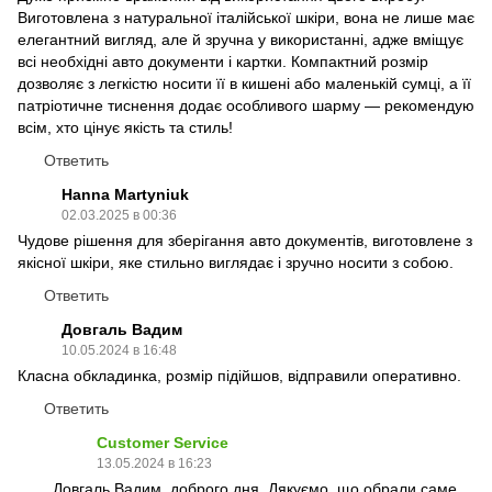
Виготовлена з натуральної італійської шкіри, вона не лише має
елегантний вигляд, але й зручна у використанні, адже вміщує
всі необхідні авто документи і картки. Компактний розмір
дозволяє з легкістю носити її в кишені або маленькій сумці, а її
патріотичне тиснення додає особливого шарму — рекомендую
всім, хто цінує якість та стиль!
Ответить
Hanna Martyniuk
02.03.2025 в 00:36
Чудове рішення для зберігання авто документів, виготовлене з
якісної шкіри, яке стильно виглядає і зручно носити з собою.
Ответить
Довгаль Вадим
10.05.2024 в 16:48
Класна обкладинка, розмір підійшов, відправили оперативно.
Ответить
Customer Service
13.05.2024 в 16:23
Довгаль Вадим, доброго дня. Дякуємо, що обрали саме