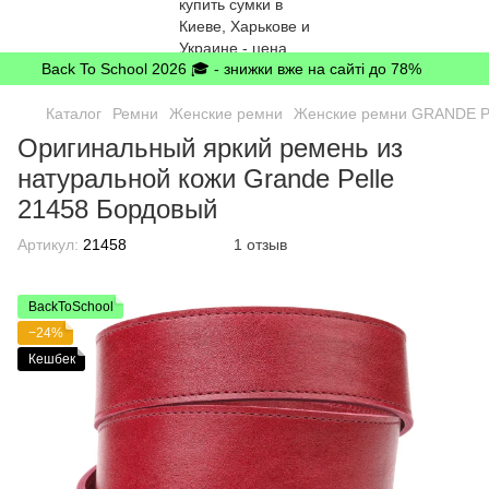
Back To School 2026 🎓 - знижки вже на сайті до 78%
Каталог
Ремни
Женские ремни
Женские ремни GRANDE 
Оригинальный яркий ремень из
натуральной кожи Grande Pelle
21458 Бордовый
Артикул:
21458
1 отзыв
BackToSchool
−24%
Кешбек