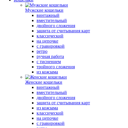
Мужские кошельки
винтажный
вместительный
двойного сложения
защита от считывания карт
классический
на цепочке
с гравировкой
ретро
ручная работа
с тиснением
тройного сложения
из кожзама
Женские кошельки
винтажный
вместительный
двойного сложения
защита от считывания карт
из кожзама
классический
на цепочке
с гравировкой