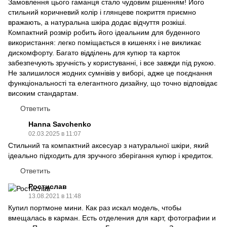
Замовлення цього гаманця стало чудовим рішенням! Його
стильний коричневий колір і глянцеве покриття приємно
вражають, а натуральна шкіра додає відчуття розкіші.
Компактний розмір робить його ідеальним для буденного
використання: легко поміщається в кишенях і не викликає
дискомфорту. Багато відділень для купюр та карток
забезпечують зручність у користуванні, і все завжди під рукою.
Не залишилося жодних сумнівів у виборі, адже це поєднання
функціональності та елегантного дизайну, що точно відповідає
високим стандартам.
Ответить
Hanna Savchenko
02.03.2025 в 11:07
Стильний та компактний аксесуар з натуральної шкіри, який
ідеально підходить для зручного зберігання купюр і кредиток.
Ответить
Ростислав
13.08.2021 в 11:48
Купил портмоне мини. Как раз искал модель, чтобы
вмещалась в карман. Есть отделения для карт, фотографии и