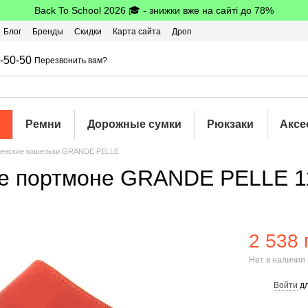
Back To School 2026 🎓 - знижки вже на сайті до 78%
Блог
Бренды
Скидки
Карта сайта
Дроп
шбэк
-50-50
Перезвонить вам?
Ремни
Дорожные сумки
Рюкзаки
Аксе
енские кошельки GRANDE PELLE
ое портмоне GRANDE PELLE 1
2 538 
Нет в наличии
Войти
дл
%