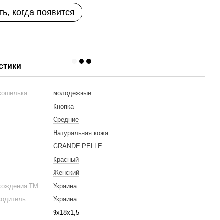
ь, когда появится
стики
 кошелька
молодежные
Кнопка
Средние
Натуральная кожа
GRANDE PELLE
Красный
Женский
хождения ТМ
Украина
водитель
Украина
9х18х1,5