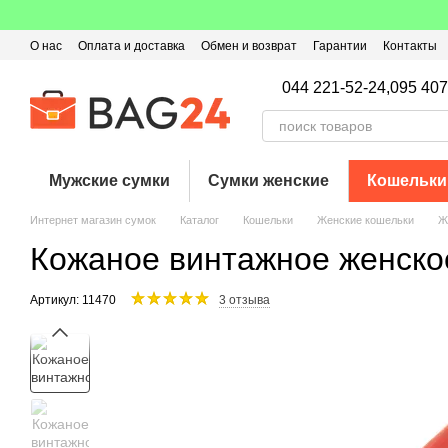
Перейти к основному контенту
О нас
Оплата и доставка
Обмен и возврат
Гарантии
Контакты
Пользовательское соглашение
Отзывы о магазине
Оферта
Кэ
044 221-52-24,
095 407
Мужские сумки
Сумки женские
Кошельки
Интернет магазин сумок
Каталог
Кошельки
Женские кошельки
Ж
Кожаное винтажное женск
Артикул: 11470
3 отзыва