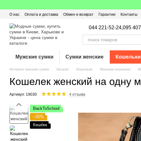
Перейти к основному контенту
О нас
Оплата и доставка
Обмен и возврат
Гарантии
Контакты
Пользовательское соглашение
Отзывы о магазине
Оферта
Кэ
044 221-52-24,
095 407
Мужские сумки
Сумки женские
Кошельки
Интернет магазин сумок
Каталог
Кошельки
Женские кошельки
Ж
Кошелек женский на одну м
Артикул: 19030
4 отзыва
BackToSchool
−25%
Кешбек