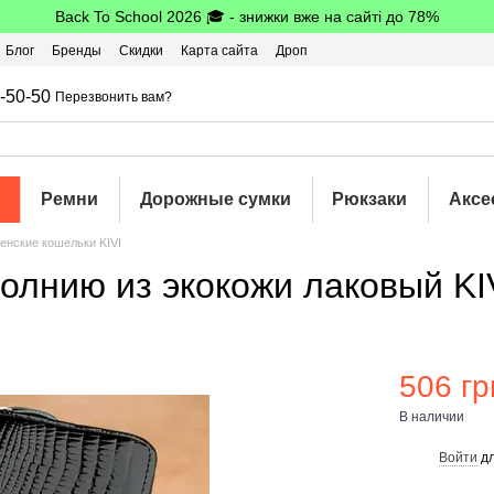
Back To School 2026 🎓 - знижки вже на сайті до 78%
Блог
Бренды
Скидки
Карта сайта
Дроп
шбэк
-50-50
Перезвонить вам?
Ремни
Дорожные сумки
Рюкзаки
Аксе
енские кошельки KIVI
олнию из экокожи лаковый KI
506 гр
В наличии
Войти
дл
%