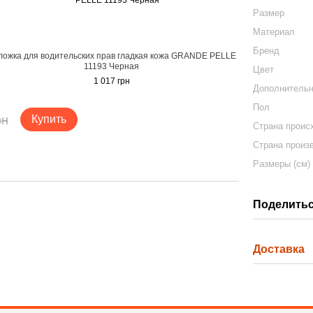
Размер
Материал
Бренд
ложка для водительских прав гладкая кожа GRANDE PELLE
11193 Черная
Цвет
1 017 грн
Дополнитель
Пол
рн
Купить
Страна проис
Страна произ
Размеры (см)
Поделитьс
Доставка