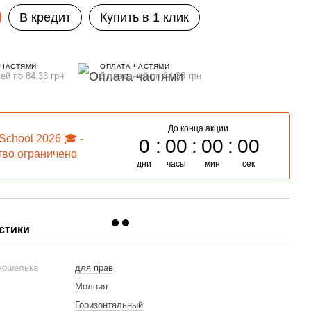
В кредит
Купить в 1 клик
 ЧАСТЯМИ
ОПЛАТА ЧАСТЯМИ
ей по 84.33 грн
6 платежей по 84.33 грн
До конца акции
School 2026 🎓 -
0
00
00
00
тво ограничено
дни
часы
мин
сек
стики
 кошелька
для прав
Молния
Горизонтальный