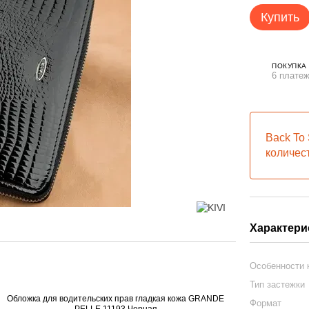
Купить
ПОКУПКА
6 платеж
Back To 
количес
Характери
Особенности
Тип застежки
Формат