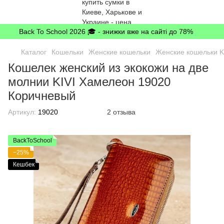
Back To School 2026 🎓 - знижки вже на сайті до 78%
Каталог
Кошельки
Женские кошельки
Женские кошельки K
Кошелек женский из экокожи на две
молнии KIVI Хамелеон 19020
Коричневый
Артикул:
19020
2 отзыва
BackToSchool
−25%
Кешбек