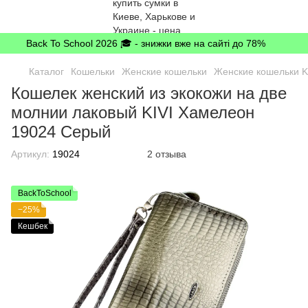
Back To School 2026 🎓 - знижки вже на сайті до 78%
Каталог
Кошельки
Женские кошельки
Женские кошельки K
Кошелек женский из экокожи на две
молнии лаковый KIVI Хамелеон
19024 Серый
Артикул:
19024
2 отзыва
BackToSchool
−25%
Кешбек