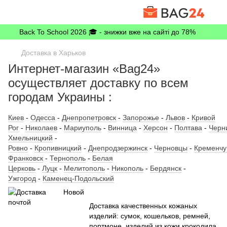
Back To School 2026 🎓 - знижки вже на сайті до 78%
Доставка в Харьков
Интернет-магазин «Bag24»
осуществляет доставку по всем
городам Украины :
Киев
-
Одесса
-
Днепропетровск
-
Запорожье
-
Львов
-
Кривой
Рог
-
Николаев
-
Мариуполь
-
Винница
-
Херсон
-
Полтава
-
Черн
Хмельницкий
-
Ровно
-
Кропивницкий
-
Днепродзержинск
-
Черновцы
-
Кременчу
Франковск
-
Тернополь
-
Белая
Церковь
-
Луцк
-
Мелитополь
-
Никополь
-
Бердянск
-
Ужгород
-
Каменец-Подольский
Доставка качественных кожаных
изделий: сумок, кошельков, ремней,
портмоне, изделий из кожи крокодила