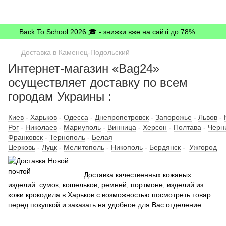
Back To School 2026 🎓 - знижки вже на сайті до 78%
Доставка в Каменец-Подольский
Интернет-магазин «Bag24»
осуществляет доставку по всем
городам Украины :
Киев
-
Харьков
-
Одесса
-
Днепропетровск
-
Запорожье
-
Львов
-
Рог
-
Николаев
-
Мариуполь
-
Винница
-
Херсон
-
Полтава
-
Черн
Франковск
-
Тернополь
-
Белая
Церковь
-
Луцк
-
Мелитополь
-
Никополь
-
Бердянск
-
Ужгород
Доставка качественных кожаных
изделий: сумок, кошельков, ремней, портмоне, изделий из
кожи крокодила в Харьков с возможностью посмотреть товар
перед покупкой и заказать на удобное для Вас отделение.