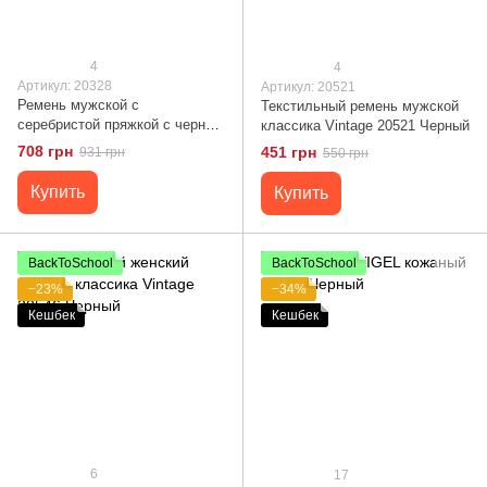
4
4
Артикул: 20328
Артикул: 20521
Ремень мужской c
Текстильный ремень мужской
серебристой пряжкой с черной
классика Vintage 20521 Черный
вставкой Vintage 20328 Черный
708 грн
451 грн
931 грн
550 грн
Купить
Купить
BackToSchool
BackToSchool
−23%
−34%
Кешбек
Кешбек
6
17