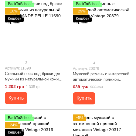
BackToSchool
BackToSchool
−10%
−29%
Кешбек
Кешбек
3
4
Артикул: 11690
Артикул: 20379
Стильный пояс под брюки для
Мужской ремень с интересной
мужчин из натуральной кожи
автоматической пряжкой
GRANDE PELLE 11690 Черный
Vintage 20379 Черный
1 202 грн
639 грн
1 335 грн
900 грн
Купить
Купить
BackToSchool
−5%
−24%
Кешбек