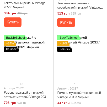
Текстильный ремень Vintage
Текстильный ремень с
20540 Черный
серебристой пряжкой Vintage
20541 Черный
384 грн
513 грн
469 грн
625 грн
Купить
Купить
BackToSchool
BackToSchool
−24%
−19%
Кешбек
Кешбек
13
7
Артикул: 20321
Артикул: 20337
Ремень мужской с пряжкой
Ремень мужской текстильный
автомат матовой Vintage 20321
Vintage 20337 Черный
Черный
708 грн
447 грн
931 грн
552 грн