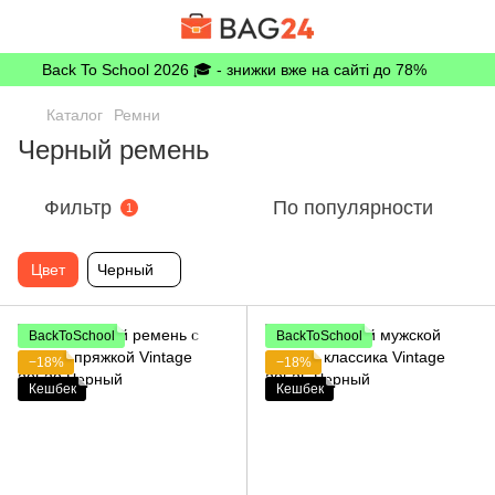
Back To School 2026 🎓 - знижки вже на сайті до 78%
Каталог
Ремни
Черный ремень
Фильтр
По популярности
1
Цвет
Черный
BackToSchool
BackToSchool
−18%
−18%
Кешбек
Кешбек