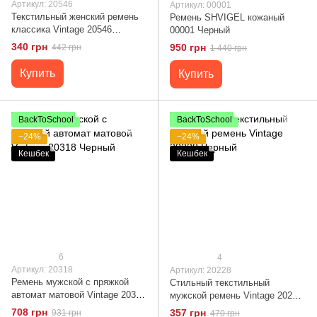
Артикул: 20546
Артикул: 00001
Текстильный женский ремень
Ремень SHVIGEL кожаный
классика Vintage 20546
00001 Черный
Черный
340 грн
950 грн
442 грн
1 440 грн
Купить
Купить
BackToSchool
BackToSchool
−24%
−24%
Кешбек
Кешбек
6
4
Артикул: 20318
Артикул: 20228
Ремень мужской с пряжкой
Стильный текстильный
автомат матовой Vintage 20318
мужской ремень Vintage 20228
Черный
Черный
708 грн
357 грн
931 грн
470 грн