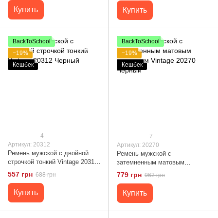
Купить
Купить
BackToSchool
BackToSchool
−19%
−19%
Кешбек
Кешбек
4
7
Артикул: 20312
Артикул: 20270
Ремень мужской c двойной
Ремень мужской c
строчкой тонкий Vintage 20312
затемненным матовым
Черный
металлом Vintage 20270
557 грн
779 грн
688 грн
962 грн
Черный
Купить
Купить