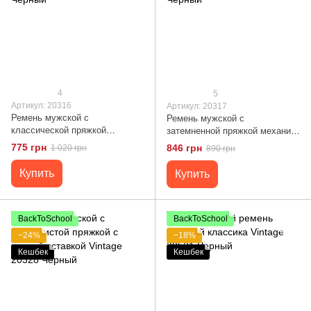
4
5
Артикул: 20316
Артикул: 20317
Ремень мужской с
Ремень мужской с
классической пряжкой
затемненной пряжкой механика
механика Vintage 20316
Vintage 20317 Черный
775 грн
846 грн
1 020 грн
890 грн
Черный
Купить
Купить
BackToSchool
BackToSchool
−24%
−18%
Кешбек
Кешбек