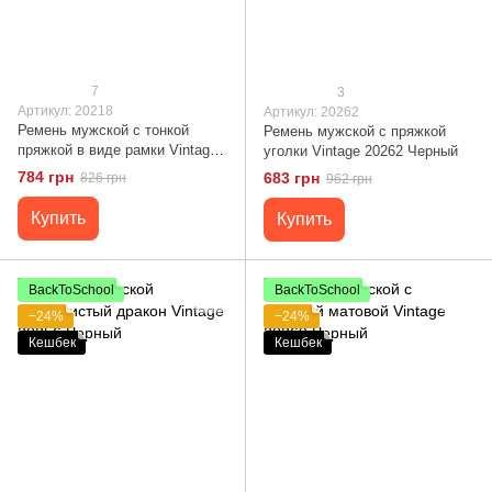
7
3
Артикул: 20218
Артикул: 20262
Ремень мужской c тонкой
Ремень мужской с пряжкой
пряжкой в виде рамки Vintage
уголки Vintage 20262 Черный
20218 Черный
784 грн
683 грн
826 грн
962 грн
Купить
Купить
BackToSchool
BackToSchool
−24%
−24%
Кешбек
Кешбек