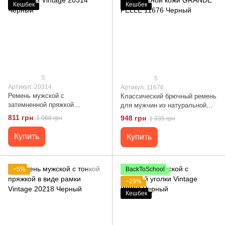
Кешбек
Кешбек
5
5
Артикул: 20314
Артикул: 11676
Ремень мужской с
Классический брючный ремень
затемненной пряжкой
для мужчин из натуральной
механика Vintage 20314
кожи GRANDE PELLE 11676
811 грн
948 грн
1 068 грн
1 335 грн
Черный
Черный
Купить
Купить
−5%
BackToSchool
−29%
Кешбек