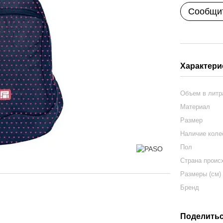
Сообщит
Характери
Объем в лит
Материал
Размер
Наличие кол
Пол
Страна проис
Размеры (см)
Бренд
Поделитьс