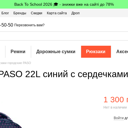
Back To School 2026 🎓 - знижки вже на сайті до 78%
Блог
Бренды
Скидки
Карта сайта
Дроп
шбэк
-50-50
Перезвонить вам?
Ремни
Дорожные сумки
Рюкзаки
Аксе
заки городские PASO
PASO 22L синий с сердечкам
1 300 
Нет в наличии
Войти
дл
%