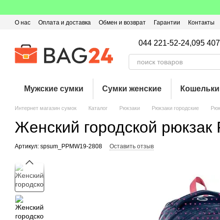
Перейти к основному контенту
О нас
Оплата и доставка
Обмен и возврат
Гарантии
Контакты
Пользовательское соглашение
Отзывы о магазине
Оферта
Кэ
044 221-52-24,
095 407
Мужские сумки
Сумки женские
Кошельки
Интернет магазин сумок
Каталог
Рюкзаки
Рюкзаки городские
Рюк
Женский городской рюкзак 
Артикул: spsum_PPMW19-2808
Оставить отзыв