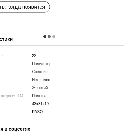
ь, когда появится
стики
рах
22
Полиэстер
Средние
ес
Нет колес
Женский
хождения ТМ
Польша
43x31x19
PASO
я в соцсетях