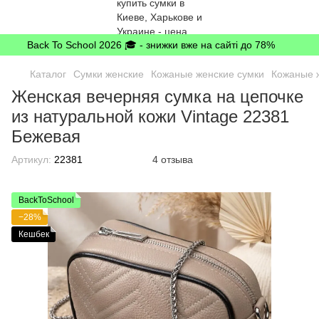
Back To School 2026 🎓 - знижки вже на сайті до 78%
Каталог
Сумки женские
Кожаные женские сумки
Кожаные ж
Женская вечерняя сумка на цепочке
из натуральной кожи Vintage 22381
Бежевая
Артикул:
22381
4 отзыва
BackToSchool
−28%
Кешбек