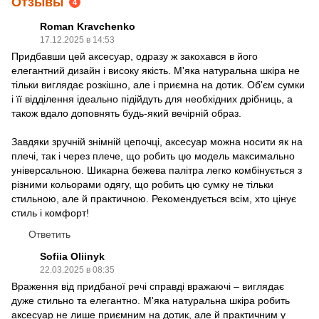
Отзывы
4
Roman Kravchenko
17.12.2025 в 14:53
Придбавши цей аксесуар, одразу ж закохався в його
елегантний дизайн і високу якість. М'яка натуральна шкіра не
тільки виглядає розкішно, але і приємна на дотик. Об'єм сумки
і її відділення ідеально підійдуть для необхідних дрібниць, а
також вдало доповнять будь-який вечірній образ.
Завдяки зручній знімній цепочці, аксесуар можна носити як на
плечі, так і через плече, що робить цю модель максимально
універсальною. Шикарна бежева палітра легко комбінується з
різними кольорами одягу, що робить цю сумку не тільки
стильною, але й практичною. Рекомендується всім, хто цінує
стиль і комфорт!
Ответить
Sofiia Oliinyk
22.03.2025 в 08:35
Враження від придбаної речі справді вражаючі – виглядає
дуже стильно та елегантно. М'яка натуральна шкіра робить
аксесуар не лише приємним на дотик, але й практичним у