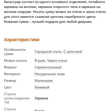
Аксессуар состоит из одного основного отделения, потайного
кармана на молнии, кармана открытого типа и кармана на
молнии снаружи. Носить сумку можно на плече и через плечо,
для этого имеется съемная цепочка серебряного цвета.
Кожаная сумка - лучший подарок для любой девушки.
Характеристики
Особенности
Городской стиль
,
С цепочкой
сумки
Можно носить
В руке
,
Через плечо
Формат
Горизонтальный
Материал
Натуральная кожа
Размер
Маленькие
Цвет
Бежевый
Страна
происхождения
Украина
ТМ
Страна
Китай