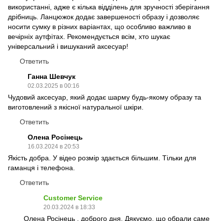
використанні, адже є кілька відділень для зручності зберігання
дрібниць. Ланцюжок додає завершеності образу і дозволяє
носити сумку в різних варіантах, що особливо важливо в
вечірніх аутфітах. Рекомендується всім, хто шукає
універсальний і вишуканий аксесуар!
Ответить
Ганна Шевчук
02.03.2025 в 00:16
Чудовий аксесуар, який додає шарму будь-якому образу та
виготовлений з якісної натуральної шкіри.
Ответить
Олена Росінець
16.03.2024 в 20:53
Якість добра. У відео розмір здається більшим. Тільки для
гаманця і телефона.
Ответить
Customer Service
20.03.2024 в 18:33
Олена Росінець , доброго дня. Дякуємо, що обрали саме