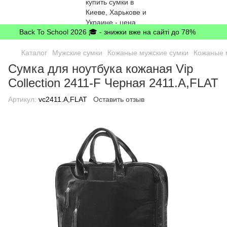
Back To School 2026 🎓 - знижки вже на сайті до 78%
Каталог
Мужские сумки
Кожаные мужские сумки
Кожаные 
Сумка для ноутбука кожаная Vip
Collection 2411-F Черная 2411.A,FLAT
Артикул:
vc2411.A,FLAT
Оставить отзыв