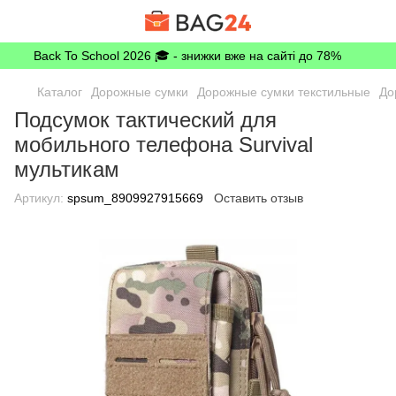
Back To School 2026 🎓 - знижки вже на сайті до 78%
Каталог
Дорожные сумки
Дорожные сумки текстильные
До
Подсумок тактический для
мобильного телефона Survival
мультикам
Артикул:
spsum_8909927915669
Оставить отзыв