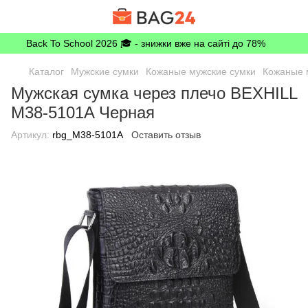
Back To School 2026 🎓 - знижки вже на сайті до 78%
Каталог
Мужские сумки
Кожаные мужские сумки
Кожаные м
Мужская сумка через плечо BEXHILL
M38-5101A Черная
Артикул:
rbg_M38-5101A
Оставить отзыв