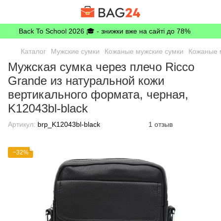
Back To School 2026 🎓 - знижки вже на сайті до 78%
Каталог
Мужские сумки
Кожаные мужские сумки
Кожаные м
Мужская сумка через плечо Ricco
Grande из натуральной кожи
вертикального формата, черная,
K12043bl-black
Артикул:
brp_K12043bl-black
1 отзыв
−32%