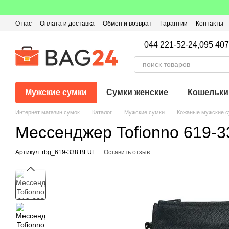
Перейти к основному контенту
О нас
Оплата и доставка
Обмен и возврат
Гарантии
Контакты
Пользовательское соглашение
Отзывы о магазине
Оферта
Кэ
044 221-52-24,
095 407
Мужские сумки
Сумки женские
Кошельки
Интернет магазин сумок
Каталог
Мужские сумки
Кожаные мужские с
Мессенджер Tofionno 619-
Артикул: rbg_619-338 BLUE
Оставить отзыв