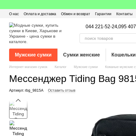
Перейти к основному контенту
О нас
Оплата и доставка
Обмен и возврат
Гарантии
Контакты
Пользовательское соглашение
Отзывы о магазине
Оферта
Кэ
044 221-52-24,
095 407
Мужские сумки
Сумки женские
Кошельки
Интернет магазин сумок
Каталог
Мужские сумки
Кожаные мужские с
Мессенджер Tiding Bag 98
Артикул: rbg_9815A
Оставить отзыв