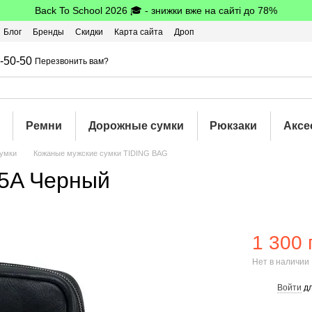
Back To School 2026 🎓 - знижки вже на сайті до 78%
Блог
Бренды
Скидки
Карта сайта
Дроп
шбэк
-50-50
Перезвонить вам?
Ремни
Дорожные сумки
Рюкзаки
Аксе
умки
Кожаные мужские сумки TIDING BAG
15A Черный
1 300 
Нет в наличии
Войти
дл
%