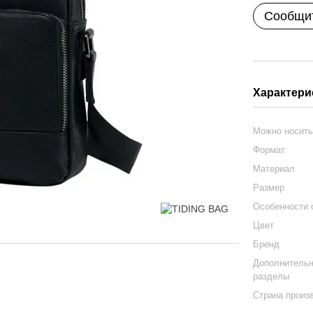
Сообщит
Характери
Можно носит
Формат
Материал
Размер
Особенности
Цвет
Бренд
Дополнитель
разделы
Страна произ