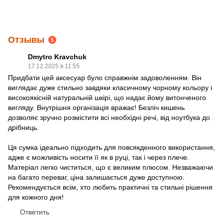
Отзывы
5
Dmytro Kravchuk
17.12.2025 в 11:55
Придбати цей аксесуар було справжнім задоволенням. Він
виглядає дуже стильно завдяки класичному чорному кольору і
високоякісній натуральній шкірі, що надає йому витонченого
вигляду. Внутрішня організація вражає! Безліч кишень
дозволяє зручно розмістити всі необхідні речі, від ноутбука до
дрібниць.
Ця сумка ідеально підходить для повсякденного використання,
адже є можливість носити її як в руці, так і через плече.
Матеріал легко чиститься, що є великим плюсом. Незважаючи
на багато переваг, ціна залишається дуже доступною.
Рекомендується всім, хто любить практичні та стильні рішення
для кожного дня!
Ответить