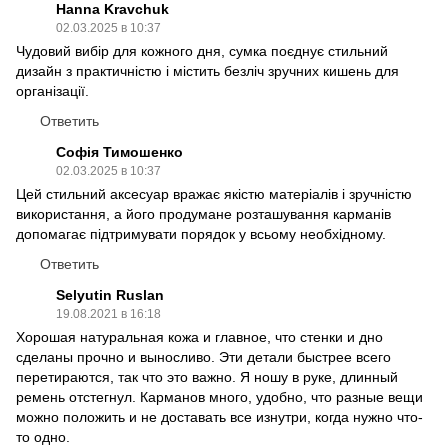
Hanna Kravchuk
02.03.2025 в 10:37
Чудовий вибір для кожного дня, сумка поєднує стильний
дизайн з практичністю і містить безліч зручних кишень для
організації.
Ответить
Софія Тимошенко
02.03.2025 в 10:37
Цей стильний аксесуар вражає якістю матеріалів і зручністю
використання, а його продумане розташування карманів
допомагає підтримувати порядок у всьому необхідному.
Ответить
Selyutin Ruslan
19.08.2021 в 16:18
Хорошая натуральная кожа и главное, что стенки и дно
сделаны прочно и выносливо. Эти детали быстрее всего
перетираются, так что это важно. Я ношу в руке, длинный
ремень отстегнул. Карманов много, удобно, что разные вещи
можно положить и не доставать все изнутри, когда нужно что-
то одно.