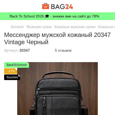
Back To School 2026 🎓 - знижки вже на сайті до 78%
Каталог
Мужские сумки
Кожаные мужские сумки
Кожаные м
Мессенджер мужской кожаный 20347
Vintage Черный
Артикул:
20347
5 отзывов
BackToSchool
−17%
Кешбек