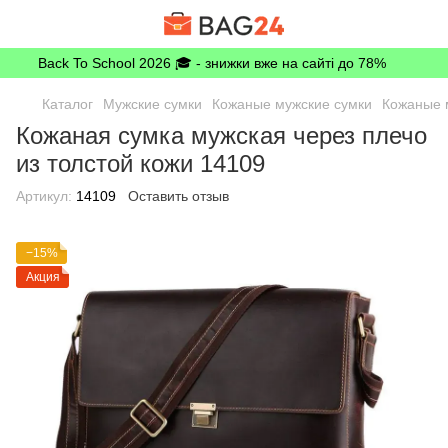
Back To School 2026 🎓 - знижки вже на сайті до 78%
Каталог
Мужские сумки
Кожаные мужские сумки
Кожаные м
Кожаная сумка мужская через плечо
из толстой кожи 14109
Артикул:
14109
Оставить отзыв
−15%
Акция