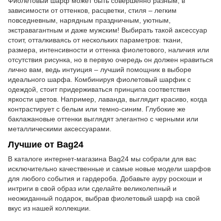
Фиолетовый шарф может быть совершенно разным, в
зависимости от оттенков, расцветки, стиля – легким
повседневным, нарядным праздничным, уютным,
экстравагантным и даже мужским! Выбирать такой аксессуар
стоит, отталкиваясь от нескольких параметров: ткани,
размера, интенсивности и оттенка фиолетового, наличия или
отсутствия рисунка, но в первую очередь он должен нравиться
лично вам, ведь интуиция – лучший помощник в выборе
идеального шарфа. Комбинируя фиолетовый шарфик с
одеждой, стоит придерживаться принципа соответствия
яркости цветов. Например, лаванда, выглядит красиво, когда
контрастирует с белым или темно-синим. Глубокие же
баклажановые оттенки выглядят элегантно с черными или
металлическими аксессуарами.
Лучшие от Bag24
В каталоге интернет-магазина Bag24 мы собрали для вас
исключительно качественные и самые новые модели шарфов
для любого события и гардероба. Добавьте ауру роскоши и
интриги в свой образ или сделайте великолепный и
неожиданный подарок, выбрав фиолетовый шарф на свой
вкус из нашей коллекции.