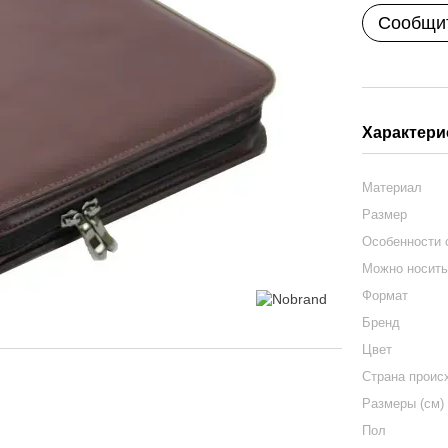
Сообщит
Характери
Материал
Размер
Особенности
Можно носит
Формат
Бренд
Цвет
Страна проис
Размеры (см)
Пол