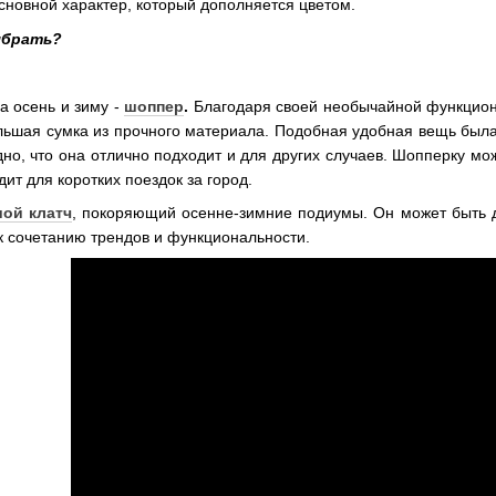
сновной характер, который дополняется цветом.
ыбрать?
а осень и зиму -
шоппер
.
Благодаря своей необычайной функциона
льшая сумка из прочного материала. Подобная удобная вещь была
дно, что она отлично подходит и для других случаев. Шопперку мо
ит для коротких поездок за город.
ой клатч
, покоряющий осенне-зимние подиумы. Он может быть д
 к сочетанию трендов и функциональности.