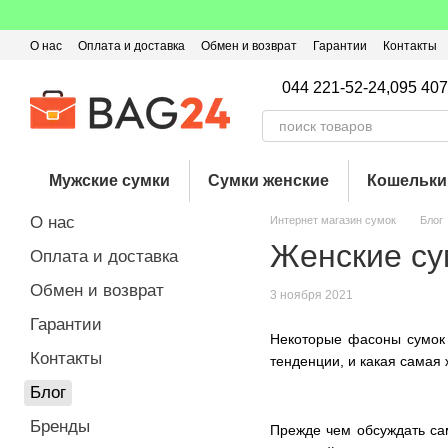
Перейти к основному контенту
О нас
Оплата и доставка
Обмен и возврат
Гарантии
Контакты
Пользовательское соглашение
Отзывы о магазине
Оферта
Кэ
044 221-52-24,
095 407
Мужские сумки
Сумки женские
Кошельки
О нас
Интернет магазин сумок
Блог
Женские су
Оплата и доставка
Обмен и возврат
3 ноября 2021
Гарантии
Некоторые фасоны сумок в
Контакты
тенденции, и какая самая
Блог
Бренды
Прежде чем обсуждать са