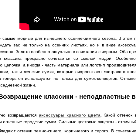
 самые модные для нынешнего осенне-зимнего сезона. В этом г
ждать вас не только на осенних листьях, но и в виде аксессу
сезона. Золото особенно актуально в сочетании с черным. Оба цве
я классика прекрасно сочетается со смелой модой. Особенн
о цепочка, а иногда - часть материала или логотип производител
иции, так и женские сумки, которые очаровывают экстравагантно
 теперь он используется не только для сумок-конвертов. Отныне
вседневной жизни.
Возвращение классики - неподвластные 
тно возвращаются
аксессуары красного цвета
.
Какой оттенок 
 и огненные городские сумки. Сильные цветовые акценты - отличны
адают оттенки темно-синего, коричневого и серого. В сочетании