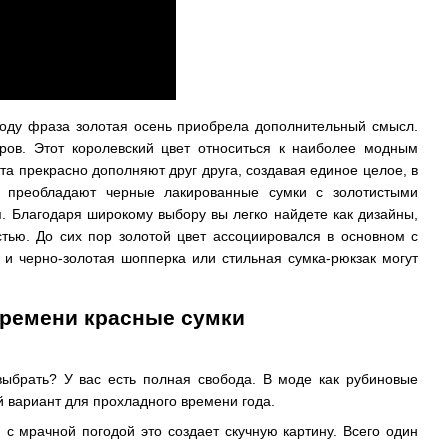
оду фраза золотая осень приобрела дополнительный смысл.
аров. Этот королевский цвет относиться к наиболее модным
та прекрасно дополняют друг друга, создавая единое целое, в
о преобладают черные лакированные сумки с золотистыми
я. Благодаря широкому выбору вы легко найдете как дизайны,
стью. До сих пор золотой цвет ассоциировался в основном с
 и черно-золотая шопперка или стильная сумка-рюкзак могут
времени красные сумки
выбрать? У вас есть полная свобода. В моде как рубиновые
й вариант для прохладного времени года.
 с мрачной погодой это создает скучную картину. Всего один