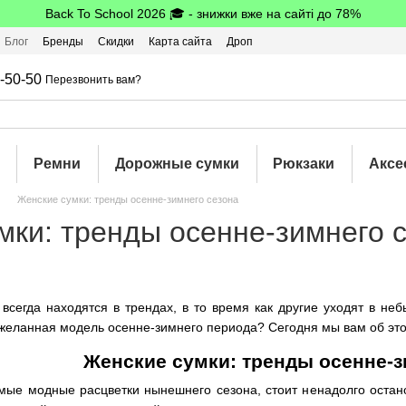
Back To School 2026 🎓 - знижки вже на сайті до 78%
Блог
Бренды
Скидки
Карта сайта
Дроп
шбэк
-50-50
Перезвонить вам?
Ремни
Дорожные сумки
Рюкзаки
Аксе
Женские сумки: тренды осенне-зимнего сезона
мки: тренды осенне-зимнего 
сегда находятся в трендах, в то время как другие уходят в неб
 желанная модель осенне-зимнего периода? Сегодня мы вам об эт
Женские сумки: тренды осенне-з
мые модные расцветки нынешнего сезона, стоит ненадолго остан