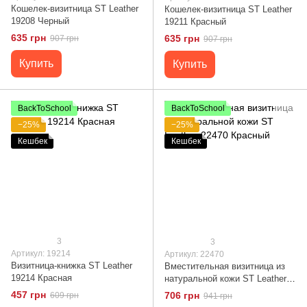
Кошелек-визитница ST Leather
Кошелек-визитница ST Leather
19208 Черный
19211 Красный
635 грн
635 грн
907 грн
907 грн
Купить
Купить
BackToSchool
BackToSchool
−25%
−25%
Кешбек
Кешбек
3
3
Артикул: 19214
Артикул: 22470
Визитница-книжка ST Leather
Вместительная визитница из
19214 Красная
натуральной кожи ST Leather
22470 Красный
457 грн
706 грн
609 грн
941 грн