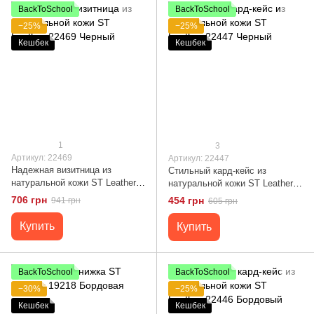
BackToSchool
BackToSchool
−25%
−25%
Кешбек
Кешбек
1
3
Артикул: 22469
Артикул: 22447
Надежная визитница из
Стильный кард-кейс из
натуральной кожи ST Leather
натуральной кожи ST Leather
22469 Черный
22447 Черный
706 грн
454 грн
941 грн
605 грн
Купить
Купить
BackToSchool
BackToSchool
−30%
−25%
Кешбек
Кешбек