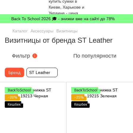
Back To School 2026 🎓 - знижки вже на сайті до 78%
Каталог
Аксессуары
Визитницы
Визитницы от бренда ST Leather
Фильтр
По популярности
1
Бренд
ST Leather
BackToSchool
BackToSchool
−20%
−25%
Кешбек
Кешбек