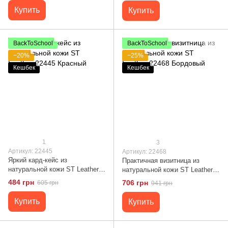
Купить
Купить
BackToSchool
BackToSchool
−20%
−25%
Кешбек
Кешбек
1
3
Артикул: 22445
Артикул: 22468
Яркий кард-кейс из
Практичная визитница из
натуральной кожи ST Leather
натуральной кожи ST Leather
22445 Красный
22468 Бордовый
484 грн
706 грн
605 грн
941 грн
Купить
Купить