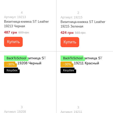
4
2
Артикул: 19213
Артикул: 19215
Визитница-книжка ST Leather
Визитница-книжка ST Leather
19213 Черная
19215 Зеленая
487 грн
424 грн
609 грн
565 грн
Купить
Купить
BackToSchool
BackToSchool
−30%
−30%
Кешбек
Кешбек
3
3
Артикул: 19208
Артикул: 19211