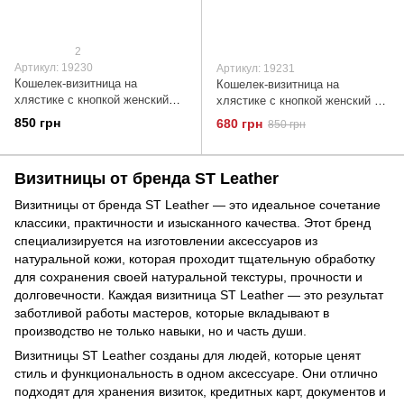
2
Артикул: 19230
Артикул: 19231
Кошелек-визитница на
Кошелек-визитница на
хлястике с кнопкой женский
хлястике с кнопкой женский ST
ST Leather 19230 Лиловый
Leather 19231 Бордовый
850 грн
680 грн
850 грн
Визитницы от бренда ST Leather
Визитницы от бренда ST Leather — это идеальное сочетание
классики, практичности и изысканного качества. Этот бренд
специализируется на изготовлении аксессуаров из
натуральной кожи, которая проходит тщательную обработку
для сохранения своей натуральной текстуры, прочности и
долговечности. Каждая визитница ST Leather — это результат
заботливой работы мастеров, которые вкладывают в
производство не только навыки, но и часть души.
Визитницы ST Leather созданы для людей, которые ценят
стиль и функциональность в одном аксессуаре. Они отлично
подходят для хранения визиток, кредитных карт, документов и