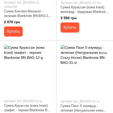
Артикул: bln_BN-BAG-11-
Артикул: bln_BN-BAG-12-vin
malachite
Сумка Круассан (кожа krast)
Сумка Бон-бон Малахит -
виноград - бордовая Blanknote
зеленая Blanknote BN-BAG-11-
BN-BAG-12-vin
3 550 грн
malachite
2 070 грн
Купить
Купить
Артикул: bln_BN-BAG-12-g
Артикул: bln_BN-BAG-31-iz
Сумка Круассан (кожа krast)
Сумка Пазл S изумруд -
графит - черная Blanknote BN-
зеленая (Натуральная кожа