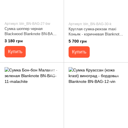
Артикул: bln_BN-BAG-27-bw
Артикул: bln_BN-BAG-30-k
Сумка шоппер черная
Круглая сумка-рюкзак maxi
Blackwood Blanknote BN-BAG-
Коньяк - коричневая Blanknote
27-bw
BN-BAG-30-k
3 180 грн
5 700 грн
Купить
Купить