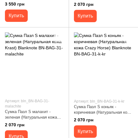
BAG-12-g
Crazy Horse) Blanknote BN-
3 550 грн
2 070 грн
BAG-31-iz
Купить
Купить
Артикул: bln_BN-BAG-31-
Артикул: bln_BN-BAG-31-k-kr
malachite
Сумка Пазл S коньяк -
Сумка Пазл S малахит -
коричневая (Натуральная кожа
зеленая (Натуральная кожа
Crazy Horse) Blanknote BN-
2 070 грн
Krast) Blanknote BN-BAG-31-
BAG-31-k-kr
2 070 грн
malachite
Купить
Купить