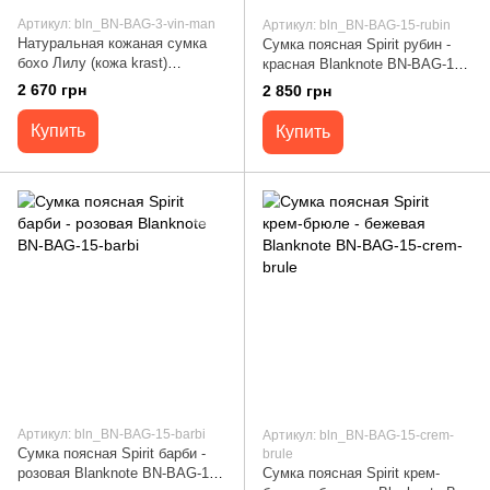
Артикул: bln_BN-BAG-3-vin-man
Артикул: bln_BN-BAG-15-rubin
Натуральная кожаная сумка
Сумка поясная Spirit рубин -
бохо Лилу (кожа krast)
красная Blanknote BN-BAG-15-
Виноград - бордовая Blanknote
rubin
2 670 грн
2 850 грн
BN-BAG-3-vin-man
Купить
Купить
Артикул: bln_BN-BAG-15-barbi
Артикул: bln_BN-BAG-15-crem-
Сумка поясная Spirit барби -
brule
розовая Blanknote BN-BAG-15-
Сумка поясная Spirit крем-