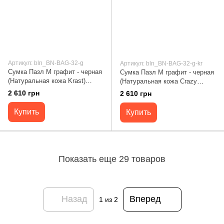
Артикул: bln_BN-BAG-32-g
Артикул: bln_BN-BAG-32-g-kr
Сумка Пазл M графит - черная
Сумка Пазл M графит - черная
(Натуральная кожа Krast)
(Натуральная кожа Crazy
Blanknote BN-BAG-32-g
Horse) Blanknote BN-BAG-32-g-
2 610 грн
2 610 грн
kr
Купить
Купить
Показать еще 29 товаров
Назад
Вперед
1
из 2