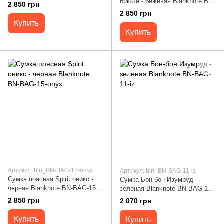
barbi
брюле - бежевая Blanknote BN-
2 850 грн
BAG-15-crem-brule
2 850 грн
Купить
Купить
Артикул: bln_BN-BAG-15-onyx
Артикул: bln_BN-BAG-11-iz
Сумка поясная Spirit оникс -
Сумка Бон-бон Изумруд -
черная Blanknote BN-BAG-15-
зеленая Blanknote BN-BAG-11-
onyx
iz
2 850 грн
2 070 грн
Купить
Купить