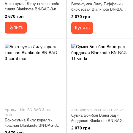
Бохо-сумка Лилу ночное небо -
Бохо-сумка Лилу Тиффани -
синяя Blanknote BN-BAG-3-nn-
бирюзовая Blanknote BN-BAG-
man
3-tiffany
2 670 грн
2 670 грн
Купить
Купить
Артикул: bln_BN-BAG-3-coral-
Артикул: bln_BN-BAG-11-vin-kr
man
Сумка Бон-бон Виноград -
Бохо-сумка Лилу коралл -
бордовая Blanknote BN-BAG-
красная Blanknote BN-BAG-3-
11-vin-kr
2 070 грн
coral-man
2 670 грн