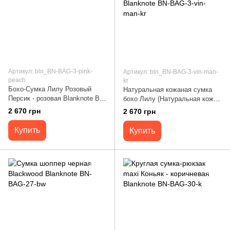
Артикул: bln_BN-BAG-3-pink-
Артикул: bln_BN-BAG-3-vin-man-
peach
kr
Бохо-Сумка Лилу Розовый
Натуральная кожаная сумка
Персик - розовая Blanknote BN-
бохо Лилу (Натуральная кожа
BAG-3-pink-peach
Crazy Horse) Виноград -
2 670 грн
2 670 грн
бордовая Blanknote BN-BAG-3-
vin-man-kr
Купить
Купить