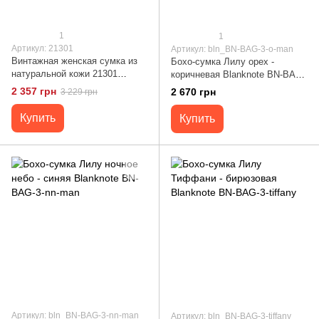
1
1
Артикул: 21301
Артикул: bln_BN-BAG-3-o-man
Винтажная женская сумка из
Бохо-сумка Лилу орех -
натуральной кожи 21301
коричневая Blanknote BN-BAG-
Vintage Коричневая
3-o-man
2 357 грн
2 670 грн
3 229 грн
Купить
Купить
Артикул: bln_BN-BAG-3-nn-man
Артикул: bln_BN-BAG-3-tiffany