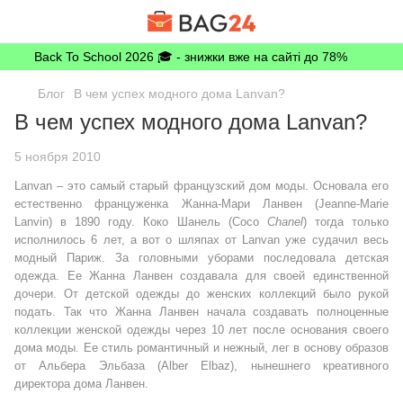
Back To School 2026 🎓 - знижки вже на сайті до 78%
Блог
В чем успех модного дома Lanvan?
В чем успех модного дома Lanvan?
5 ноября 2010
Lanvan – это самый старый французский дом моды. Основала его
естественно француженка Жанна-Мари Ланвен (Jeanne-Marie
Lanvin) в 1890 году. Коко Шанель (Coco
Chanel
) тогда только
исполнилось 6 лет, а вот о шляпах от Lanvan уже судачил весь
модный Париж. За головными уборами последовала детская
одежда. Ее Жанна Ланвен создавала для своей единственной
дочери. От детской одежды до женских коллекций было рукой
подать. Так что Жанна Ланвен начала создавать полноценные
коллекции женской одежды через 10 лет после основания своего
дома моды. Ее стиль романтичный и нежный, лег в основу образов
от Альбера Эльбаза (Alber Elbaz), нынешнего креативного
директора дома Ланвен.