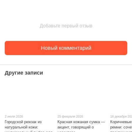
Добавьте первый отзыв
Новый комментарий
Другие записи
2 июля 2026
25 февраля 2026
16 декабря 20
Городской рюкзак из
Красная кожаная сумка —
Коричневые
натуральной кожи:
акцент, говорящий о
ремни: соче