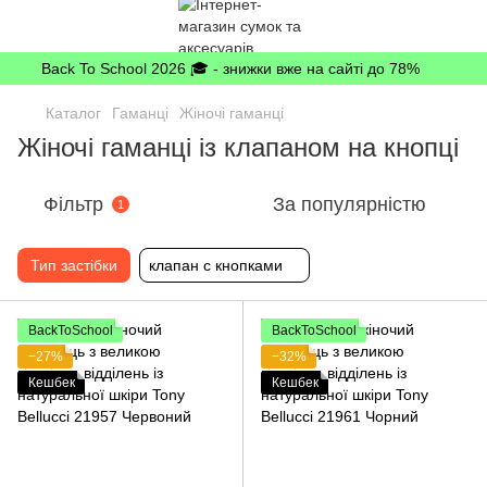
Back To School 2026 🎓 - знижки вже на сайті до 78%
Каталог
Гаманці
Жіночі гаманці
Жіночі гаманці із клапаном на кнопці
Фільтр
За популярністю
1
Тип застібки
клапан с кнопками
BackToSchool
BackToSchool
−27%
−32%
Кешбек
Кешбек