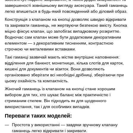
завершеності зовнішньому вигляду аксесуара. Такий гаманець
легко впишеться в будь-який повсякденний або діловий образ.
Конструкція з клапаном на кнопці дозволяє швидко відкривати
та закривати гаманець, не жертвуючи безпекою вмісту. Кнопка
міцно фіксує клапан, що запобігає випадковому розкриттю.
Водночас сам клапан може бути додатковим декоративним
елементом — з декоративним тисненням, контрастною
строчкою чи металевими вставками.
Такі гаманці зазвичай мають містке внутрішнє наповнення:
відділення для банкнот, монетницю, кілька слотів для карток,
кишені для документів чи візиток. Вони дозволяють
організовано зберігати всі необхідні дрібниці, зберігаючи при
цьому охайність та компактність.
Жіночий гаманець із клапаном на кнопці стане хорошим
вибором для тих, хто шукає баланс між практичністю і
стриманим стилем. Він підходить як для щоденного
використання, так і для особливих випадків.
Переваги таких моделей:
Простота у використанні — завдяки зручному клапану
гаманець легко відкривати і закривати.