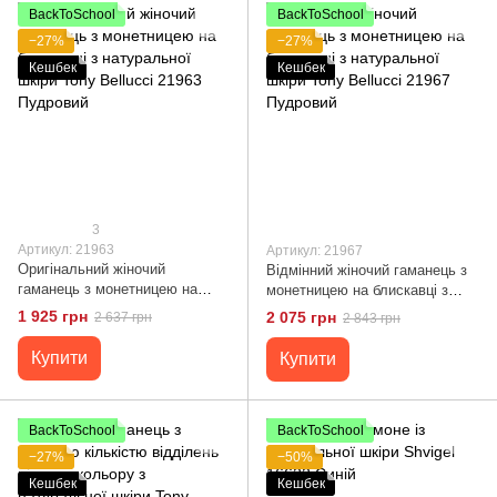
BackToSchool
BackToSchool
−27%
−27%
Кешбек
Кешбек
3
Артикул: 21963
Артикул: 21967
Оригінальний жіночий
Відмінний жіночий гаманець з
гаманець з монетницею на
монетницею на блискавці з
блискавці з натуральної шкіри
натуральної шкіри Tony
1 925 грн
2 075 грн
2 637 грн
2 843 грн
Tony Bellucci 21963 Пудровий
Bellucci 21967 Пудровий
Купити
Купити
BackToSchool
BackToSchool
−27%
−50%
Кешбек
Кешбек