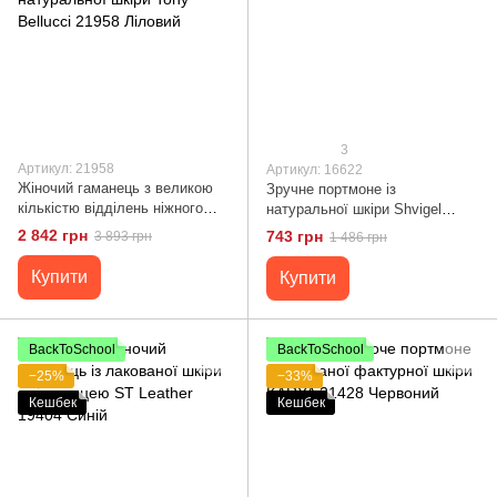
3
Артикул: 21958
Артикул: 16622
Жіночий гаманець з великою
Зручне портмоне із
кількістю відділень ніжного
натуральної шкіри Shvigel
кольору з натуральної шкіри
16622 Синій
2 842 грн
743 грн
3 893 грн
1 486 грн
Tony Bellucci 21958 Ліловий
Купити
Купити
BackToSchool
BackToSchool
−25%
−33%
Кешбек
Кешбек