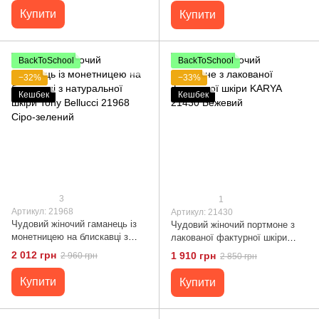
Купити
Купити
BackToSchool
BackToSchool
−32%
−33%
Кешбек
Кешбек
3
1
Артикул: 21968
Артикул: 21430
Чудовий жіночий гаманець із
Чудовий жіночий портмоне з
монетницею на блискавці з
лакованої фактурної шкіри
натуральної шкіри Tony
KARYA 21430 Бежевий
2 012 грн
1 910 грн
2 960 грн
2 850 грн
Bellucci 21968 Сіро-зелений
Купити
Купити