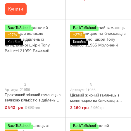
196.DR.FLAT
Bellucci 21960 Жовтий
Купити
BackToSchool
BackToSchool
−27%
−27%
Кешбек
Кешбек
2
3
Артикул: 21959
Артикул: 21965
Практичний жіночий гаманець з
Цікавий жіночий гаманець з
великою кількістю відділень із
монетницею на блискавці з
натуральної шкіри Tony
натуральної шкіри Tony
2 842 грн
2 160 грн
3 893 грн
2 960 грн
Bellucci 21959 Бежевий
Bellucci 21965 Молочний
BackToSchool
BackToSchool