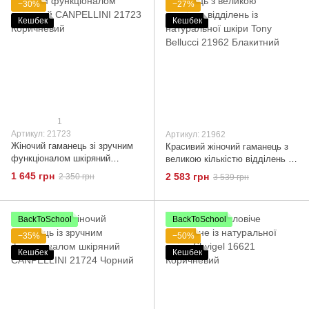
−30%
−27%
Кешбек
Кешбек
1
Артикул: 21723
Артикул: 21962
Жіночий гаманець зі зручним
Красивий жіночий гаманець з
функціоналом шкіряний
великою кількістю відділень із
CANPELLINI 21723 Коричневий
натуральної шкіри Tony
1 645 грн
2 583 грн
2 350 грн
3 539 грн
Bellucci 21962 Блакитний
BackToSchool
BackToSchool
−35%
−50%
Кешбек
Кешбек