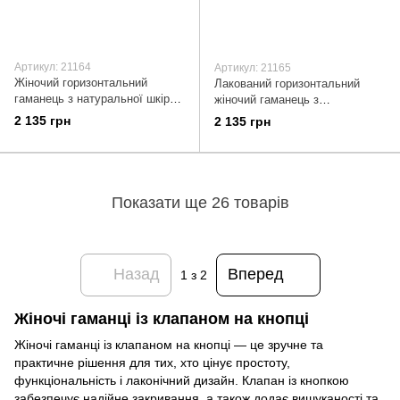
Артикул: 21164
Артикул: 21165
Жіночий горизонтальний
Лакований горизонтальний
гаманець з натуральної шкіри з
жіночий гаманець з
тисненням під крокодила
натуральної шкіри з тисненням
2 135 грн
2 135 грн
KARYA 21164 Рудий
під крокодила KARYA 21165
Червоний
Показати ще 26 товарів
Назад
Вперед
1
з 2
Жіночі гаманці із клапаном на кнопці
Жіночі гаманці із клапаном на кнопці — це зручне та
практичне рішення для тих, хто цінує простоту,
функціональність і лаконічний дизайн. Клапан із кнопкою
забезпечує надійне закривання, а також додає вишуканості та