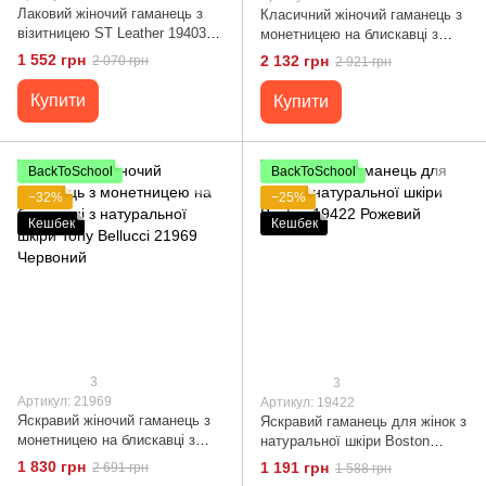
Лаковий жіночий гаманець з
Класичний жіночий гаманець з
візитницею ST Leather 19403
монетницею на блискавці з
Чорний
натуральної шкіри Tony
1 552 грн
2 132 грн
2 070 грн
2 921 грн
Bellucci 21966 Чорний
Купити
Купити
BackToSchool
BackToSchool
−32%
−25%
Кешбек
Кешбек
3
3
Артикул: 21969
Артикул: 19422
Яскравий жіночий гаманець з
Яскравий гаманець для жінок з
монетницею на блискавці з
натуральної шкіри Boston
натуральної шкіри Tony
19422 Рожевий
1 830 грн
1 191 грн
2 691 грн
1 588 грн
Bellucci 21969 Червоний