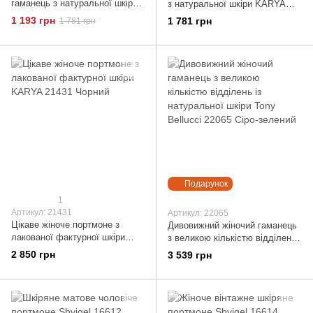
гаманець з натуральної шкіри
з натуральної шкіри KARYA
KARYA 21340 Червоний
21341 Коричневий
1 193 грн
1 781 грн
1 781 грн
Подарунок
1
Артикул: 21431
Артикул: 22065
Цікаве жіноче портмоне з
Дивовижний жіночий гаманець
лакованої фактурної шкіри
з великою кількістю відділень
KARYA 21431 Чорний
із натуральної шкіри Tony
2 850 грн
3 539 грн
Bellucci 22065 Сіро-зелений