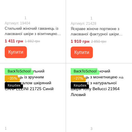
1
1
Артикул: 19404
Артикул: 21428
Стильний жіночий гаманець із
Яскраве жіноче портмоне з
лакованої шкіри з візитницею
лакованої фактурної шкіри
ST Leather 19404 Синій
KARYA 21428 Червоний
1 411 грн
1 910 грн
1 882 грн
2 850 грн
Купити
Купити
BackToSchool
BackToSchool
−35%
−27%
Кешбек
Кешбек
1
3