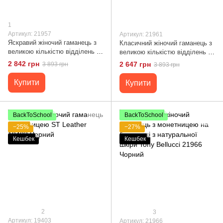
1
Артикул: 21957
Артикул: 21961
Яскравий жіночий гаманець з
Класичний жіночий гаманець з
великою кількістю відділень із
великою кількістю відділень із
натуральної шкіри Tony
натуральної шкіри Tony
2 842 грн
2 647 грн
3 893 грн
3 893 грн
Bellucci 21957 Червоний
Bellucci 21961 Чорний
Купити
Купити
BackToSchool
BackToSchool
−25%
−27%
Кешбек
Кешбек
2
3
Артикул: 19403
Артикул: 21966