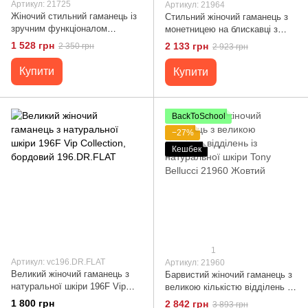
Артикул: 21725
Артикул: 21964
Жіночий стильний гаманець із
Стильний жіночий гаманець з
зручним функціоналом
монетницею на блискавці з
шкіряний CANPELLINI 21725
натуральної шкіри Tony
1 528 грн
2 133 грн
2 350 грн
2 923 грн
Синій
Bellucci 21964 Ліловий
Купити
Купити
BackToSchool
−27%
Кешбек
1
Артикул: vc196.DR.FLAT
Артикул: 21960
Великий жіночий гаманець з
Барвистий жіночий гаманець з
натуральної шкіри 196F Vip
великою кількістю відділень із
Collection, бордовий
натуральної шкіри Tony
1 800 грн
2 842 грн
3 893 грн