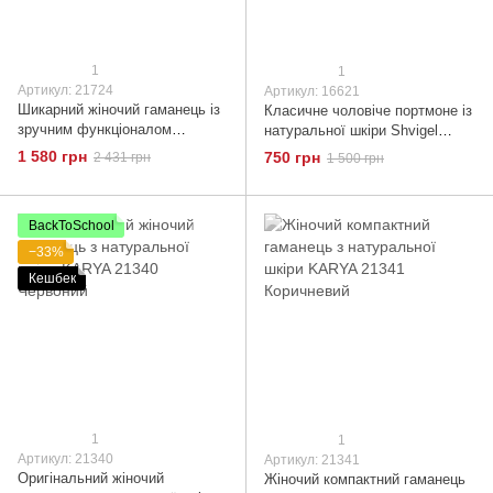
1
1
Артикул: 21724
Артикул: 16621
Шикарний жіночий гаманець із
Класичне чоловіче портмоне із
зручним функціоналом
натуральної шкіри Shvigel
шкіряний CANPELLINI 21724
16621 Коричневий
1 580 грн
750 грн
2 431 грн
1 500 грн
Чорний
BackToSchool
−33%
Кешбек
1
1
Артикул: 21340
Артикул: 21341
Оригінальний жіночий
Жіночий компактний гаманець