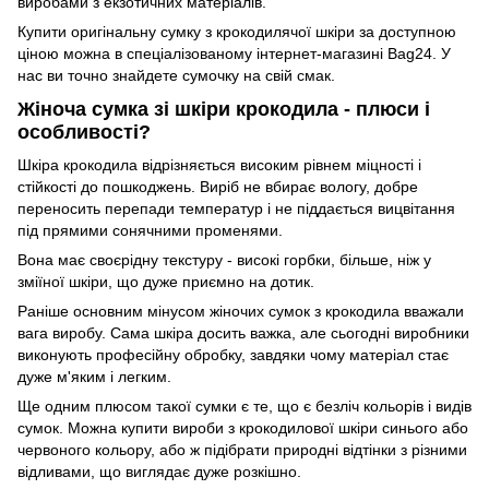
виробами з екзотичних матеріалів.
Купити оригінальну сумку з крокодилячої шкіри за доступною
ціною можна в спеціалізованому інтернет-магазині Bag24. У
нас ви точно знайдете сумочку на свій смак.
Жіноча сумка зі шкіри крокодила - плюси і
особливості?
Шкіра крокодила відрізняється високим рівнем міцності і
стійкості до пошкоджень. Виріб не вбирає вологу, добре
переносить перепади температур і не піддається вицвітання
під прямими сонячними променями.
Вона має своєрідну текстуру - високі горбки, більше, ніж у
зміїної шкіри, що дуже приємно на дотик.
Раніше основним мінусом жіночих сумок з крокодила вважали
вага виробу. Сама шкіра досить важка, але сьогодні виробники
виконують професійну обробку, завдяки чому матеріал стає
дуже м'яким і легким.
Ще одним плюсом такої сумки є те, що є безліч кольорів і видів
сумок. Можна купити вироби з крокодилової шкіри синього або
червоного кольору, або ж підібрати природні відтінки з різними
відливами, що виглядає дуже розкішно.