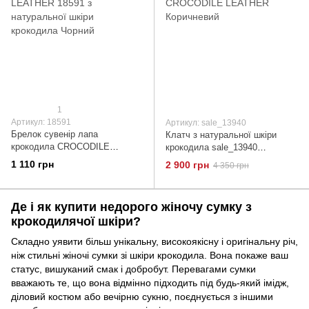
1
Артикул: 18591
Артикул: sale_13940
Брелок сувенір лапа
Клатч з натуральної шкіри
крокодила CROCODILE
крокодила sale_13940
LEATHER 18591 з натуральної
CROCODILE LEATHER
1 110 грн
2 900 грн
4 350 грн
шкіри крокодила Чорний
Коричневий
Де і як купити недорого жіночу сумку з
крокодилячої шкіри?
Складно уявити більш унікальну, високоякісну і оригінальну річ,
ніж стильні жіночі сумки зі шкіри крокодила. Вона покаже ваш
статус, вишуканий смак і добробут. Перевагами сумки
вважають те, що вона відмінно підходить під будь-який імідж,
діловий костюм або вечірню сукню, поєднується з іншими